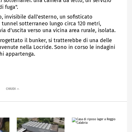
i sotterranei: una camera da letto, un servizio
i fuga".
 invisibile dall'esterno, un sofisticato
tunnel sotterraneo lungo circa 120 metri,
a d'uscita verso una vicina area rurale, isolata.
rogettato il bunker, si tratterebbe di una delle
invenute nella Locride. Sono in corso le indagini
chi appartenga.