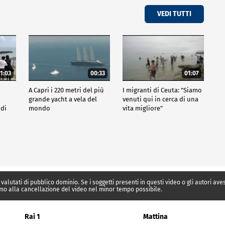
VEDI TUTTI
1:03
00:33
01:07
A Capri i 220 metri del più
I migranti di Ceuta: "Siamo
grande yacht a vela del
venuti qui in cerca di una
 di
mondo
vita migliore"
 valutati di pubblico dominio. Se i soggetti presenti in questi video o gli autori av
mo alla cancellazione del video nel minor tempo possibile.
Rai 1
Mattina