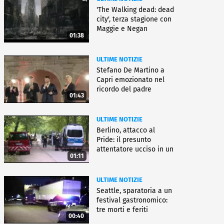
'The Walking dead: dead
city', terza stagione con
Maggie e Negan
01:38
ULTIME NOTIZIE
Stefano De Martino a
Capri emozionato nel
ricordo del padre
01:43
ULTIME NOTIZIE
Berlino, attacco al
Pride: il presunto
attentatore ucciso in un
01:11
blitz
ULTIME NOTIZIE
Seattle, sparatoria a un
festival gastronomico:
tre morti e feriti
00:40