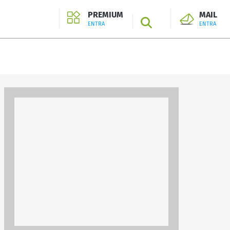
PREMIUM
MAIL
SEARCH
ENTRA
ENTRA
ENTRA