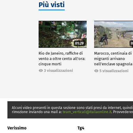
Più visti
01:29
0
Rio de Janeiro, raffiche di
Marocco, centinaia di
vento a oltre cento all'ora:
migranti arrivano
cinque morti
nell'enclave spagnola
Ceuta
3 visualizzazioni
5 visualizzazioni
Alcuni video presenti in questa sezione sono stati presi da internet, quindi
rimozione inviando una mail a:
team_verticali@italiaonline.it
. Provvedere
Verissimo
Tg4