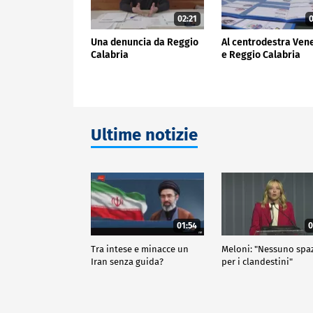
02:21
0
Una denuncia da Reggio
Al centrodestra Ven
Calabria
e Reggio Calabria
Ultime notizie
01:54
0
Tra intese e minacce un
Meloni: "Nessuno spa
Iran senza guida?
per i clandestini"