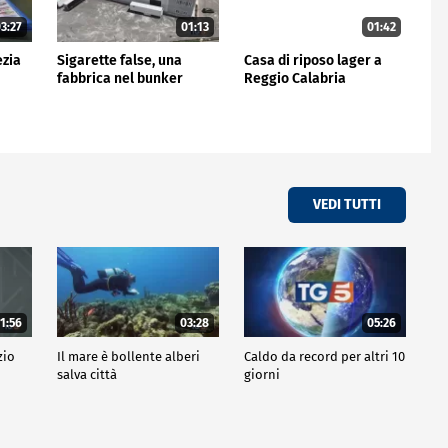
3:27
01:13
01:42
ezia
Sigarette false, una
Casa di riposo lager a
fabbrica nel bunker
Reggio Calabria
VEDI TUTTI
1:56
03:28
05:26
zio
Il mare è bollente alberi
Caldo da record per altri 10
salva città
giorni