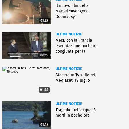
Il nuovo film della
Marvel "Avengers:
Doomsday"
01:27
ULTIME NOTIZIE
Merz: con la Francia
esercitazione nucleare
congiunta per la
00:39
deterrenza
ULTIME NOTIZIE
Stasera in Tv sulle reti
Mediaset, 18 luglio
01:38
ULTIME NOTIZIE
Tragedie nell'acqua, 5
morti in poche ore
01:17