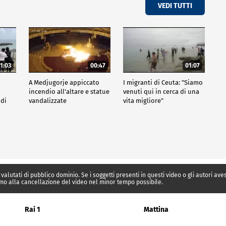
VEDI TUTTI
1:03
00:47
01:07
A Medjugorje appiccato
I migranti di Ceuta: "Siamo
incendio all'altare e statue
venuti qui in cerca di una
 di
vandalizzate
vita migliore"
 valutati di pubblico dominio. Se i soggetti presenti in questi video o gli autori av
mo alla cancellazione del video nel minor tempo possibile.
Rai 1
Mattina