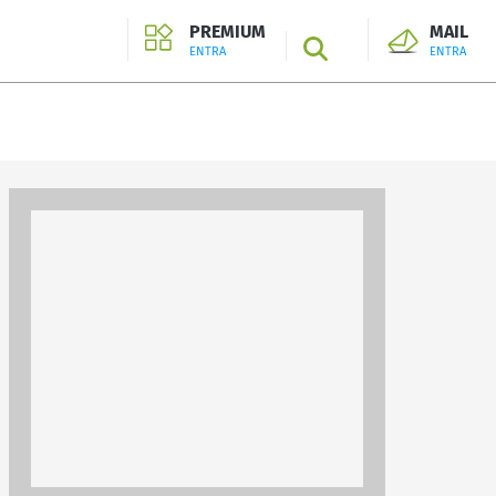
PREMIUM
MAIL
SEARCH
ENTRA
ENTRA
ENTRA