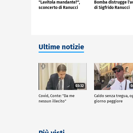
"Lavitola mandante?",
Bomba distrugge l'a
sconcerto di Ranucci
di Sigfrido Ranucci
Ultime notizie
03:32
0
Covid, Conte: "Da me
Caldo senza tregua, o
nessun illecito"
giorno peggiore
Più visti