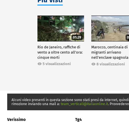
01:29
0
Rio de Janeiro, raffiche di
Marocco, centinaia di
vento a oltre cento all'ora:
migranti arrivano
cinque morti
nell'enclave spagnola
Ceuta
5 visualizzazioni
8 visualizzazioni
Alcuni video presenti in questa sezione sono stati presi da internet, quindi
rimozione inviando una mail a:
team_verticali@italiaonline.it
. Provvedere
Verissimo
Tg4