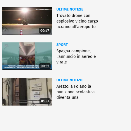
ULTIME NOTIZIE
Trovato drone con
esplosivo vicino cargo
ucraino all'aeroporto
00:47
Lipsia
SPORT
Spagna campione,
l'annuncio in aereo è
virale
00:35
ULTIME NOTIZIE
Arezzo, a Foiano la
punizione scolastica
diventa una
01:33
rieducazione