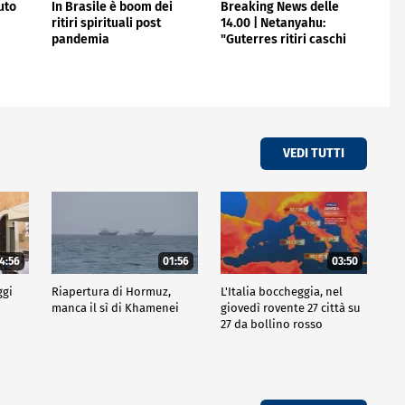
uto
In Brasile è boom dei
Breaking News delle
ritiri spirituali post
14.00 | Netanyahu:
pandemia
"Guterres ritiri caschi
blu"
VEDI TUTTI
4:56
01:56
03:50
ggi
Riapertura di Hormuz,
L'Italia boccheggia, nel
manca il sì di Khamenei
giovedì rovente 27 città su
27 da bollino rosso