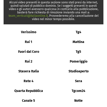
Alcuni video presenti in questa sezione sono stati presi da internet,
quindi valutati di pubblico dominio. Se i soggetti presenti in questi
video o gli autori avessero qualcosa in contrario alla pubblicazione,
basterà fare richiesta di rimozione inviando una mail a:
team_verticali@italiaonline.it
. Provvederemo alla cancellazione del
video nel minor tempo possibile.
Verissimo
Tg4
Rai 1
Mattina
Fuori dal Coro
Tg5
Rai 2
Pomeriggio
Stasera Italia
Studioaperto
Rete 4
Sera
Quarta Repubblica
Tgcom24
Canale 5
Notte