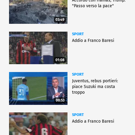
Accordo con Hamas, Trump:
"Passo verso la pace"
03:49
SPORT
Addio a Franco Baresi
01:08
SPORT
Juventus, rebus portieri:
piace Suzuki ma costa
troppo
00:53
SPORT
Addio a Franco Baresi