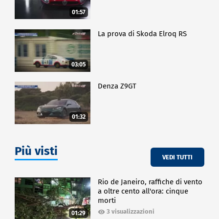
01:57
La prova di Skoda Elroq RS
03:05
Denza Z9GT
01:32
Più visti
VEDI TUTTI
Rio de Janeiro, raffiche di vento
a oltre cento all'ora: cinque
morti
3 visualizzazioni
01:29