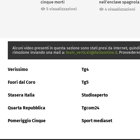
cinque morti
nell'enclave spagnola
Ceuta
5 visualizzazioni
4 visualizzazioni
Alcuni video presenti in questa sezione sono stati presi da internet, quindi
rimozione inviando una mail a:
team_verticali@italiaonline.it
. Provvedere
Verissimo
Tg4
Fuori dal Coro
Tg5
Stasera Italia
Studioaperto
Quarta Repubblica
Tgcom24
Pomeriggio Cinque
Sport mediaset