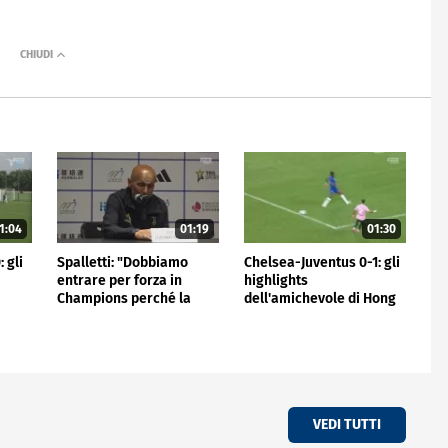
1:04
01:19
01:30
 gli
Spalletti: "Dobbiamo
Chelsea-Juventus 0-1: gli
entrare per forza in
highlights
Champions perché la
dell'amichevole di Hong
Juve non può stare fuori"
Kong
VEDI TUTTI