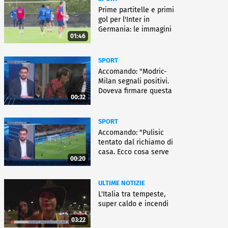
Prime partitelle e primi
gol per l'Inter in
Germania: le immagini
01:46
SPORT
Accomando: "Modric-
Milan segnali positivi.
Doveva firmare questa
00:32
settimana, ma..."
SPORT
Accomando: "Pulisic
tentato dal richiamo di
casa. Ecco cosa serve
00:20
per partire"
ULTIME NOTIZIE
L'Italia tra tempeste,
super caldo e incendi
03:22