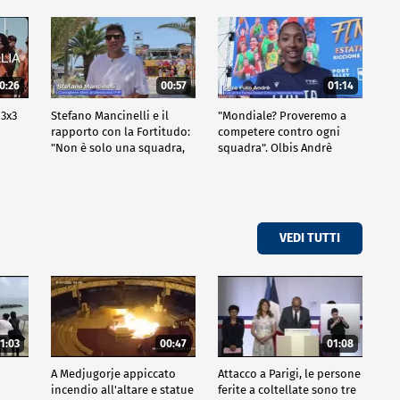
0:26
00:57
01:14
 3x3
Stefano Mancinelli e il
"Mondiale? Proveremo a
rapporto con la Fortitudo:
competere contro ogni
"Non è solo una squadra,
squadra". Olbis Andrè
ma una fede"
racconta il percorso di
avvicinamento ai prossimi
mondiali in Germania.
VEDI TUTTI
1:03
00:47
01:08
A Medjugorje appiccato
Attacco a Parigi, le persone
incendio all'altare e statue
ferite a coltellate sono tre