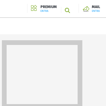
PREMIUM
MAIL
SEARCH
ENTRA
ENTRA
ENTRA