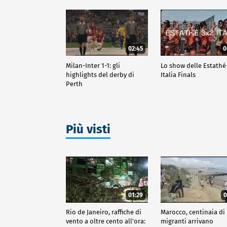
02:45
0
Milan-Inter 1-1: gli
Lo show delle Estathé
highlights del derby di
Italia Finals
Perth
Più visti
01:29
0
Rio de Janeiro, raffiche di
Marocco, centinaia di
vento a oltre cento all'ora:
migranti arrivano