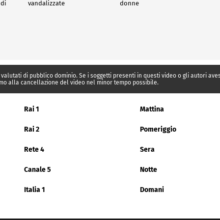
 di
vandalizzate
donne
 valutati di pubblico dominio. Se i soggetti presenti in questi video o gli autori av
mo alla cancellazione del video nel minor tempo possibile.
Rai 1
Mattina
Rai 2
Pomeriggio
Rete 4
Sera
Canale 5
Notte
Italia 1
Domani