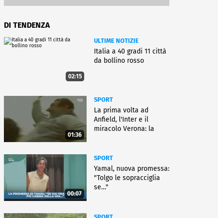
DI TENDENZA
ULTIME NOTIZIE
Italia a 40 gradi 11 città
da bollino rosso
02:15
SPORT
La prima volta ad
Anfield, l'Inter e il
miracolo Verona: la
01:36
carriera di Bagnoli
SPORT
Yamal, nuova promessa:
"Tolgo le sopracciglia
se…"
00:07
SPORT