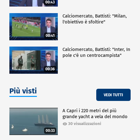
00:43
Calciomercato, Battisti: "Milan,
l'obiettivo è sfoltire"
00:41
Calciomercato, Battisti: "Inter, In
pole c'è un centrocampista"
00:36
Più visti
VEDI TUTTI
A Capri i 220 metri del più
grande yacht a vela del mondo
30 visualizzazioni
00:33