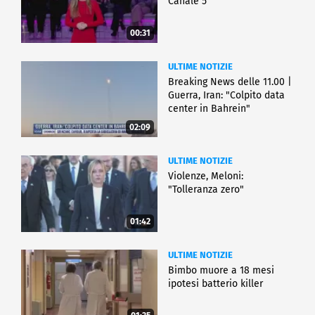
Canale 5
00:31
ULTIME NOTIZIE
Breaking News delle 11.00 |
Guerra, Iran: "Colpito data
center in Bahrein"
02:09
ULTIME NOTIZIE
Violenze, Meloni:
"Tolleranza zero"
01:42
ULTIME NOTIZIE
Bimbo muore a 18 mesi
ipotesi batterio killer