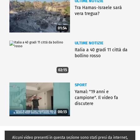
ULTIME NOTIZIE
Tra Hamas-Israele sarà
vera tregua?
01:54
ULTIME NOTIZIE
Italia a 40 gradi 11 città da
bollino rosso
02:15
SPORT
Yamal: "19 anni e
campione". Il video fa
discutere
00:15
Alcuni video presenti in questa sezione sono stati presi da internet,