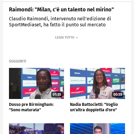
Raimondi: "Milan, c'è un talento nel mirino"
Claudio Raimondi, intervenuto nell'edizione di
SportMediaset, ha fatto il punto sul mercato
rossonero: dopo Gila, l'obiettivo è un trequartista di
talento. Il nome forte è un talento che l'Italia
conosce molto bene...
MEDIASET
SPORTMEDIASET
SUGGERITI
01:35
00:55
Dosso pre Birmingham:
Nadia Battocletti: "Voglio
"Sono maturata"
un'altra doppietta d'oro"