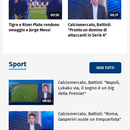
00:50
00:37
Tigre e River Plate rendono
Calciomercato, Battisti:
omaggio a Jorge Messi
"Pronto un domino di
attaccanti in Serie A"
Sport
VEDI TUTTI
Calciomercato, Battisti: "Napoli,
Lukaku via, il sogno è un big
della Premier"
00:52
Calciomercato, Battisti: "Roma,
Gasperini vuole un trequartista"