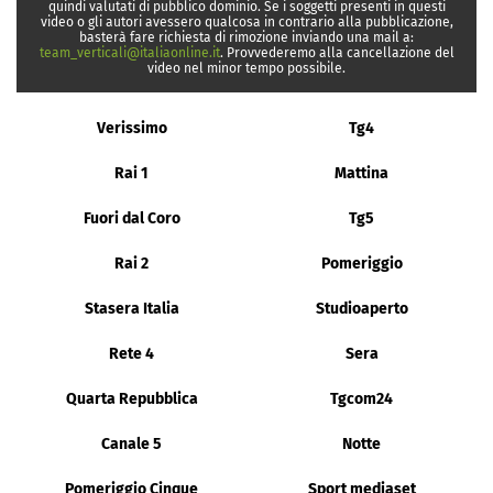
quindi valutati di pubblico dominio. Se i soggetti presenti in questi
video o gli autori avessero qualcosa in contrario alla pubblicazione,
basterà fare richiesta di rimozione inviando una mail a:
team_verticali@italiaonline.it
. Provvederemo alla cancellazione del
video nel minor tempo possibile.
Verissimo
Tg4
Rai 1
Mattina
Fuori dal Coro
Tg5
Rai 2
Pomeriggio
Stasera Italia
Studioaperto
Rete 4
Sera
Quarta Repubblica
Tgcom24
Canale 5
Notte
Pomeriggio Cinque
Sport mediaset