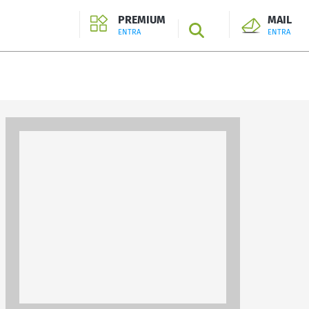
PREMIUM
MAIL
SEARCH
ENTRA
ENTRA
ENTRA