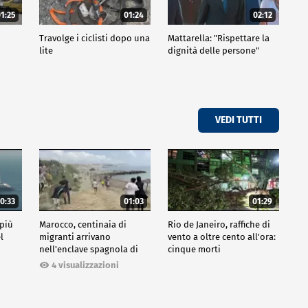
1:25
01:24
02:12
Travolge i ciclisti dopo una
Mattarella: "Rispettare la
lite
dignità delle persone"
VEDI TUTTI
0:33
01:03
01:29
 più
Marocco, centinaia di
Rio de Janeiro, raffiche di
l
migranti arrivano
vento a oltre cento all'ora:
nell'enclave spagnola di
cinque morti
Ceuta
4 visualizzazioni