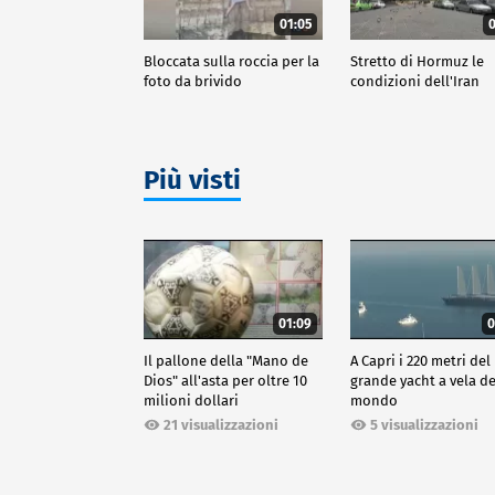
01:05
0
Bloccata sulla roccia per la
Stretto di Hormuz le
foto da brivido
condizioni dell'Iran
Più visti
01:09
0
Il pallone della "Mano de
A Capri i 220 metri del
Dios" all'asta per oltre 10
grande yacht a vela de
milioni dollari
mondo
21 visualizzazioni
5 visualizzazioni