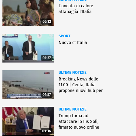
L'ondata di calore
attanaglia l'Italia
05:12
SPORT
Nuovo ct Italia
01:37
ULTIME NOTIZIE
Breaking News delle
11.00 | Ceuta, Italia
propone nuovi hub per
01:57
migranti
ULTIME NOTIZIE
Trump torna ad
attaccare lo Ius Soli,
firmato nuovo ordine
01:36
esecutivo