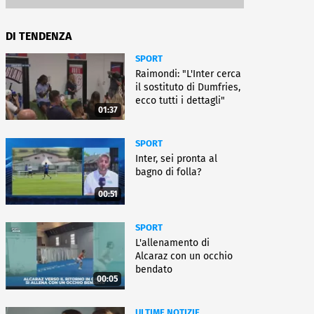
DI TENDENZA
SPORT
Raimondi: "L'Inter cerca
il sostituto di Dumfries,
ecco tutti i dettagli"
01:37
SPORT
Inter, sei pronta al
bagno di folla?
00:51
SPORT
L'allenamento di
Alcaraz con un occhio
bendato
00:05
ULTIME NOTIZIE