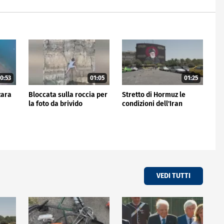
0:53
01:05
01:25
zara
Bloccata sulla roccia per
Stretto di Hormuz le
la foto da brivido
condizioni dell'Iran
VEDI TUTTI