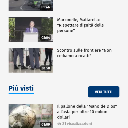
05:46
Marcinelle, Mattarella:
"Rispettare dignità delle
persone"
03:04
Scontro sulle frontiere "Non
cediamo a ricatti"
01:50
Più visti
VEDI TUTTI
Il pallone della "Mano de Dios"
all'asta per oltre 10 milioni
dollari
21 visualizzazioni
01:09