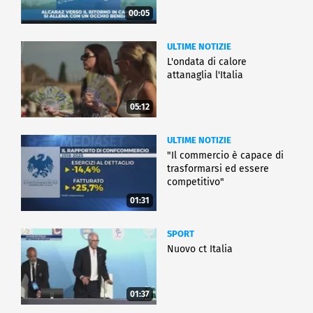
00:05
ULTIME NOTIZIE
L'ondata di calore
attanaglia l'Italia
05:12
ULTIME NOTIZIE
"Il commercio è capace di
trasformarsi ed essere
competitivo"
01:31
SPORT
Nuovo ct Italia
01:37