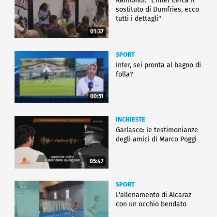
Raimondi: "L'Inter cerca il
sostituto di Dumfries, ecco
tutti i dettagli"
01:37
SPORT
Inter, sei pronta al bagno di
folla?
00:51
INCHIESTE
Garlasco: le testimonianze
degli amici di Marco Poggi
05:47
SPORT
L'allenamento di Alcaraz
con un occhio bendato