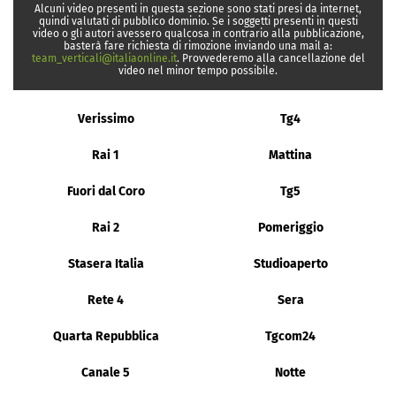
Alcuni video presenti in questa sezione sono stati presi da internet,
quindi valutati di pubblico dominio. Se i soggetti presenti in questi
video o gli autori avessero qualcosa in contrario alla pubblicazione,
basterà fare richiesta di rimozione inviando una mail a:
team_verticali@italiaonline.it
. Provvederemo alla cancellazione del
video nel minor tempo possibile.
Verissimo
Tg4
Rai 1
Mattina
Fuori dal Coro
Tg5
Rai 2
Pomeriggio
Stasera Italia
Studioaperto
Rete 4
Sera
Quarta Repubblica
Tgcom24
Canale 5
Notte