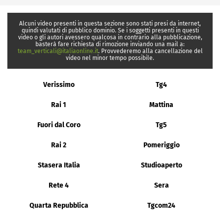
Alcuni video presenti in questa sezione sono stati presi da internet,
quindi valutati di pubblico dominio. Se i soggetti presenti in questi
video o gli autori avessero qualcosa in contrario alla pubblicazione,
basterà fare richiesta di rimozione inviando una mail a:
team_verticali@italiaonline.it
. Provvederemo alla cancellazione del
video nel minor tempo possibile.
Verissimo
Tg4
Rai 1
Mattina
Fuori dal Coro
Tg5
Rai 2
Pomeriggio
Stasera Italia
Studioaperto
Rete 4
Sera
Quarta Repubblica
Tgcom24