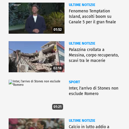
ULTIME NOTIZIE
Fenomeno Temptation
Island, ascolti boom su
Canale 5 per il gran finale
01:52
ULTIME NOTIZIE
Palazzina crollata a
Messina, corpo recuperato,
scavi tra le macerie
02:18
SPORT
Inter, l'arrivo di Stones non
esclude Romero
01:21
ULTIME NOTIZIE
Calcio in lutto addio a