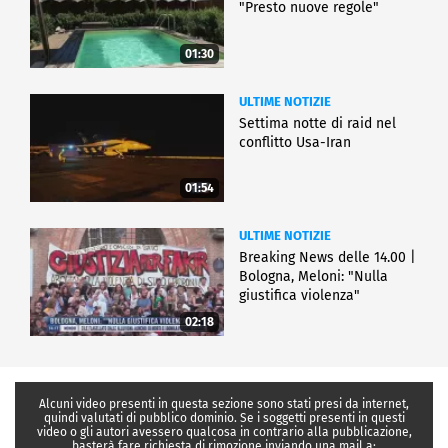
"Presto nuove regole"
01:30
ULTIME NOTIZIE
Settima notte di raid nel
conflitto Usa-Iran
01:54
ULTIME NOTIZIE
Breaking News delle 14.00 |
Bologna, Meloni: "Nulla
giustifica violenza"
02:18
Alcuni video presenti in questa sezione sono stati presi da internet,
quindi valutati di pubblico dominio. Se i soggetti presenti in questi
video o gli autori avessero qualcosa in contrario alla pubblicazione,
basterà fare richiesta di rimozione inviando una mail a: