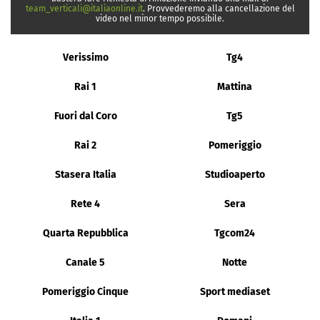
team_verticali@italiaonline.it
. Provvederemo alla cancellazione del
video nel minor tempo possibile.
Verissimo
Tg4
Rai 1
Mattina
Fuori dal Coro
Tg5
Rai 2
Pomeriggio
Stasera Italia
Studioaperto
Rete 4
Sera
Quarta Repubblica
Tgcom24
Canale 5
Notte
Pomeriggio Cinque
Sport mediaset