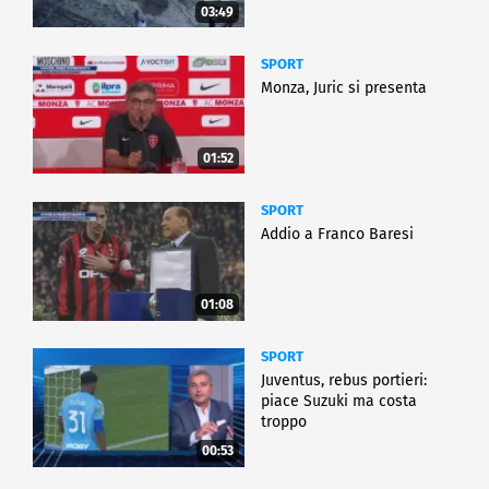
03:49
SPORT
Monza, Juric si presenta
01:52
SPORT
Addio a Franco Baresi
01:08
SPORT
Juventus, rebus portieri:
piace Suzuki ma costa
troppo
00:53