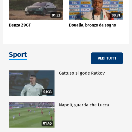
01:32
00:31
Denza Z9GT
Doualla, bronzo da sogno
Sport
VEDI TUTTI
Gattuso si gode Ratkov
01:33
Napoli, guarda che Lucca
01:45