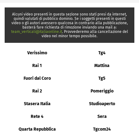
Alcuni video presenti in questa sezione sono stati presi da internet,
quindi valutati di pubblico dominio. Se i soggetti presenti in questi
video o gli autori avessero qualcosa in contrario alla pubblicazione,
basterà fare richiesta di rimozione inviando una mail a:
team_verticali@italiaonline.it
. Provvederemo alla cancellazione del
video nel minor tempo possibile.
Verissimo
Tg4
Rai 1
Mattina
Fuori dal Coro
Tg5
Rai 2
Pomeriggio
Stasera Italia
Studioaperto
Rete 4
Sera
Quarta Repubblica
Tgcom24