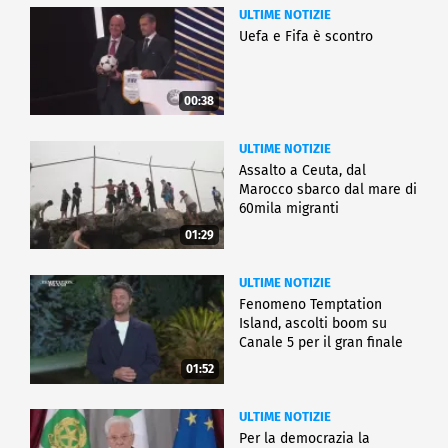
ULTIME NOTIZIE
Uefa e Fifa è scontro
00:38
ULTIME NOTIZIE
Assalto a Ceuta, dal
Marocco sbarco dal mare di
60mila migranti
01:29
ULTIME NOTIZIE
Fenomeno Temptation
Island, ascolti boom su
Canale 5 per il gran finale
01:52
ULTIME NOTIZIE
Per la democrazia la