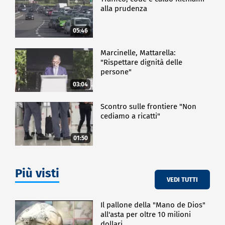
alla prudenza
05:46
Marcinelle, Mattarella:
"Rispettare dignità delle
persone"
03:04
Scontro sulle frontiere "Non
cediamo a ricatti"
01:50
Più visti
VEDI TUTTI
Il pallone della "Mano de Dios"
all'asta per oltre 10 milioni
dollari