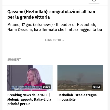
Qassem (Hezbollah): congratulazioni all'Iran
per la grande vittoria
Milano, 17 giu. (askanews) - Il leader di Hezbollah,
Naim Qassem, ha affermato che l'intesa raggiunta tra
Teheran e Washington per porre fine alla guerra
regionale rappresenta una "grande vittoria".
"Innanzitutto, ci congratuliamo con il popolo
iraniano, la resistenza e i paesi e i popoli della
regione e del mondo che anelano all'indipendenza e
SUGGERITI
alla libertà per questa grande vittoria", ha dichiarato
Qassem.
ESTERI
02:03
01:41
Breaking News delle 14.00 |
Hezbollah-Israele tregua
Meloni: rapporto Italia-Libia
impossibile
priorità per Ue