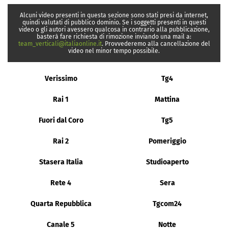
Alcuni video presenti in questa sezione sono stati presi da internet,
quindi valutati di pubblico dominio. Se i soggetti presenti in questi
video o gli autori avessero qualcosa in contrario alla pubblicazione,
basterà fare richiesta di rimozione inviando una mail a:
team_verticali@italiaonline.it
. Provvederemo alla cancellazione del
video nel minor tempo possibile.
Verissimo
Tg4
Rai 1
Mattina
Fuori dal Coro
Tg5
Rai 2
Pomeriggio
Stasera Italia
Studioaperto
Rete 4
Sera
Quarta Repubblica
Tgcom24
Canale 5
Notte