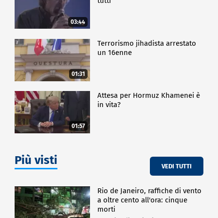
tutti
03:44
Terrorismo jihadista arrestato
un 16enne
01:31
Attesa per Hormuz Khamenei è
in vita?
01:57
Più visti
VEDI TUTTI
Rio de Janeiro, raffiche di vento
a oltre cento all'ora: cinque
morti