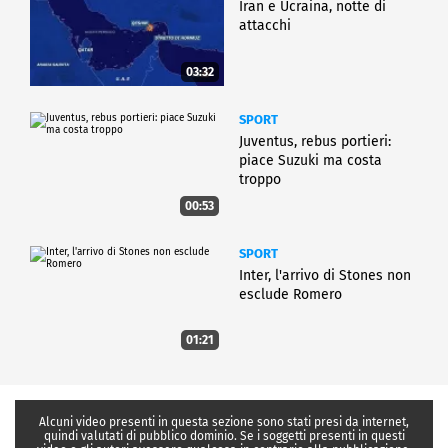
Iran e Ucraina, notte di
attacchi
03:32
SPORT
Juventus, rebus portieri:
piace Suzuki ma costa
troppo
00:53
SPORT
Inter, l'arrivo di Stones non
esclude Romero
01:21
Alcuni video presenti in questa sezione sono stati presi da internet,
quindi valutati di pubblico dominio. Se i soggetti presenti in questi