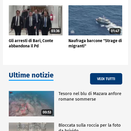
03:36
01:47
Gli arresti di Bari, Conte
Naufraga barcone "Strage di
abbandona il Pd
migranti"
Ultime notizie
VEDI TUTTI
Tesoro nel blu di Mazara anfore
romane sommerse
00:53
Bloccata sulla roccia per la foto
da brivido