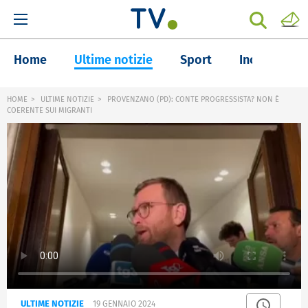
Home
Ultime notizie
Sport
Inchieste
HOME
ULTIME NOTIZIE
PROVENZANO (PD): CONTE PROGRESSISTA? NON È
COERENTE SUI MIGRANTI
ULTIME NOTIZIE
19 GENNAIO 2024