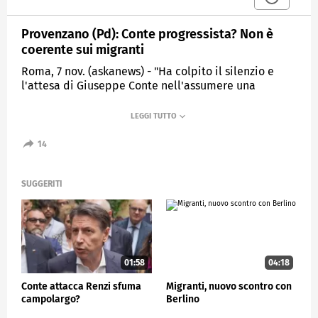
Provenzano (Pd): Conte progressista? Non è
coerente sui migranti
Roma, 7 nov. (askanews) - "Ha colpito il silenzio e
l'attesa di Giuseppe Conte nell'assumere una
posizione su una vicenda che riguarda i valori e i
principi fondamentali di una forza progressista, il Pd
è stato lì fin dal primo momento. Bisogna essere
coerenti quando ci si dichiara progressisti". Così il
14
vicesegretario del Pd, Peppe Provenzano, al termine
della segreteria del Pd, in merito alla vicenda delle
navi delle Ong.
SUGGERITI
POLITICA
01:58
04:18
Conte attacca Renzi sfuma
Migranti, nuovo scontro con
campolargo?
Berlino