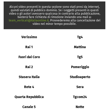
Alcuni video presenti in questa sezione sono stati presi da internet,
quindi valutati di pubblico dominio. Se i soggetti presenti in questi
video o gli autori avessero qualcosa in contrario alla pubblicazione,
basterà fare richiesta di rimozione inviando una mail a:
team_verticali@italiaonline.it
. Provvederemo alla cancellazione del
video nel minor tempo possibile.
Verissimo
Tg4
Rai 1
Mattina
Fuori dal Coro
Tg5
Rai 2
Pomeriggio
Stasera Italia
Studioaperto
Rete 4
Sera
Quarta Repubblica
Tgcom24
Canale 5
Notte