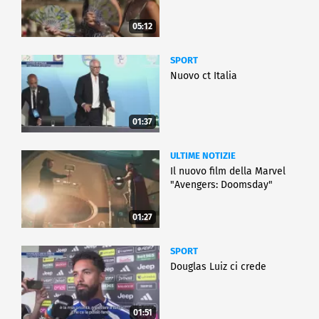
05:12
SPORT
Nuovo ct Italia
01:37
ULTIME NOTIZIE
Il nuovo film della Marvel
"Avengers: Doomsday"
01:27
SPORT
Douglas Luiz ci crede
01:51