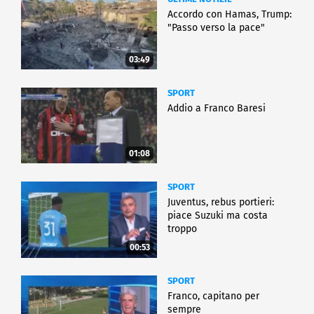
Accordo con Hamas, Trump:
"Passo verso la pace"
03:49
SPORT
Addio a Franco Baresi
01:08
SPORT
Juventus, rebus portieri:
piace Suzuki ma costa
troppo
00:53
SPORT
Franco, capitano per
sempre