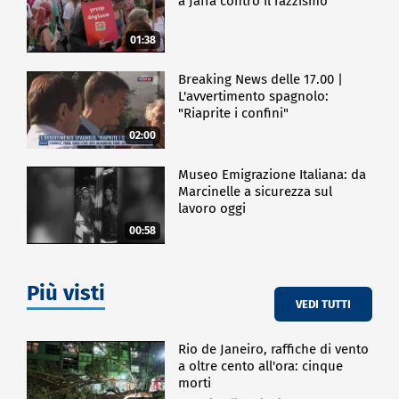
a Jaffa contro il razzismo
01:38
Breaking News delle 17.00 |
L'avvertimento spagnolo:
"Riaprite i confini"
02:00
Museo Emigrazione Italiana: da
Marcinelle a sicurezza sul
lavoro oggi
00:58
Più visti
VEDI TUTTI
Rio de Janeiro, raffiche di vento
a oltre cento all'ora: cinque
morti