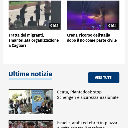
01:32
01:34
Tratta dei migranti,
Crans, ricorso dell'Italia
smantellata organizzazione
dopo il no come parte civile
a Cagliari
Ultime notizie
VEDI TUTTI
Ceuta, Piantedosi: stop
Schengen è sicurezza nazionale
00:47
Israele, arabi ed ebrei in piazza