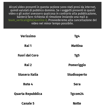
Alcuni video presenti in questa sezione sono stati presi da internet,
quindi valutati di pubblico dominio. Se i soggetti presenti in questi
video o gli autori avessero qualcosa in contrario alla pubblicazione,
basterà fare richiesta di rimozione inviando una mail a:
team_verticali@italiaonline.it
. Provvederemo alla cancellazione del
video nel minor tempo possibile.
Verissimo
Tg4
Rai 1
Mattina
Fuori dal Coro
Tg5
Rai 2
Pomeriggio
Stasera Italia
Studioaperto
Rete 4
Sera
Quarta Repubblica
Tgcom24
Canale 5
Notte