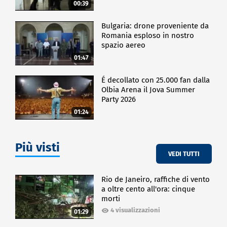
00:39
Bulgaria: drone proveniente da
Romania esploso in nostro
spazio aereo
01:47
É decollato con 25.000 fan dalla
Olbia Arena il Jova Summer
Party 2026
01:24
Più visti
VEDI TUTTI
Rio de Janeiro, raffiche di vento
a oltre cento all'ora: cinque
morti
4 visualizzazioni
01:29