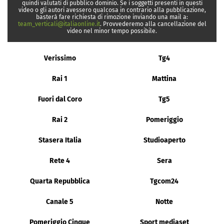
quindi valutati di pubblico dominio. Se i soggetti presenti in questi
video o gli autori avessero qualcosa in contrario alla pubblicazione,
basterà fare richiesta di rimozione inviando una mail a:
team_verticali@italiaonline.it
. Provvederemo alla cancellazione del
video nel minor tempo possibile.
Verissimo
Tg4
Rai 1
Mattina
Fuori dal Coro
Tg5
Rai 2
Pomeriggio
Stasera Italia
Studioaperto
Rete 4
Sera
Quarta Repubblica
Tgcom24
Canale 5
Notte
Pomeriggio Cinque
Sport mediaset