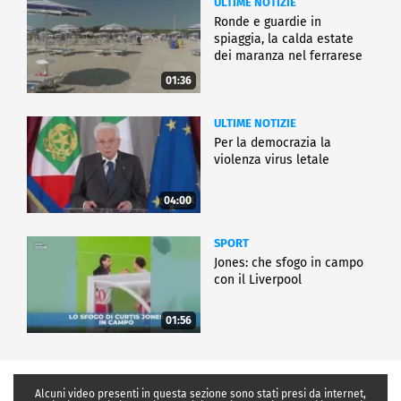
ULTIME NOTIZIE
Ronde e guardie in
spiaggia, la calda estate
dei maranza nel ferrarese
01:36
ULTIME NOTIZIE
Per la democrazia la
violenza virus letale
04:00
SPORT
Jones: che sfogo in campo
con il Liverpool
01:56
Alcuni video presenti in questa sezione sono stati presi da internet,