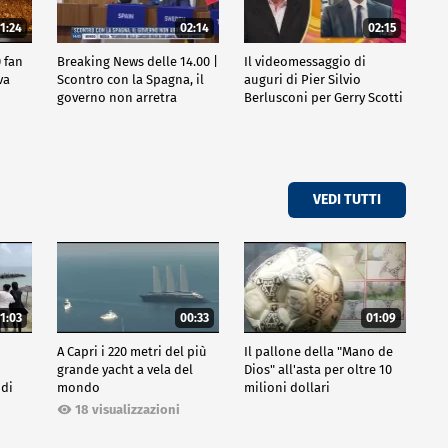
1:24
02:14
02:15
 fan
Breaking News delle 14.00 |
Il videomessaggio di
va
Scontro con la Spagna, il
auguri di Pier Silvio
governo non arretra
Berlusconi per Gerry Scotti
VEDI TUTTI
1:03
00:33
01:09
A Capri i 220 metri del più
Il pallone della "Mano de
grande yacht a vela del
Dios" all'asta per oltre 10
 di
mondo
milioni dollari
18 visualizzazioni