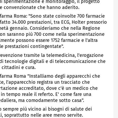
i sperimentazione e monitoraggio, il progetto
cie convenzionate che hanno aderito.
rfarma Roma: "Sono state coinvolte 700 farmacie
tto 34.000 prestazioni, tra ECG, Holter pressorio
 metà gennaio. Consideriamo che nella Regione
 non saranno più 700 come nella sperimentazione
mente possono essere 1752 farmacie e l'altra
e prestazioni contingentate".
prevenzione tramite la telemedicina, l'erogazione
o di tecnologie digitali e di telecomunicazione che
cittadini e cura.
rfarma Roma "Installiamo degli apparecchi che
e, l'apparecchio registra un tracciato che
rtazione accreditato, dove c'è un medico che
 in tempo reale il referto. E' come fare una
pedaliera, ma comodamente sotto casa".
 sempre più vicino ai bisogni di salute dei
ili, soprattutto nelle aree meno servite.