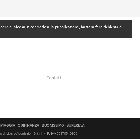
essero qualcosa in contrario alla pubblicazione, basterà fare richiesta di
Contatti
IVIAGGIA
QUIFINANZA
BUONISSIMO
SUPEREVA
di Libero Acquisition S.á r.l.
P. IVA 03970540963