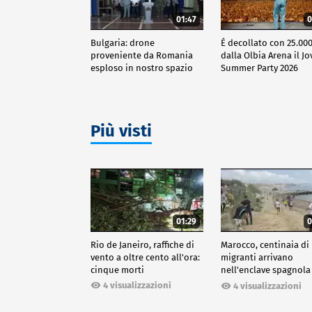
01:47
0
Bulgaria: drone
É decollato con 25.000
proveniente da Romania
dalla Olbia Arena il Jo
esploso in nostro spazio
Summer Party 2026
aereo
Più visti
01:29
0
Rio de Janeiro, raffiche di
Marocco, centinaia di
vento a oltre cento all'ora:
migranti arrivano
cinque morti
nell'enclave spagnola
Ceuta
4 visualizzazioni
4 visualizzazioni