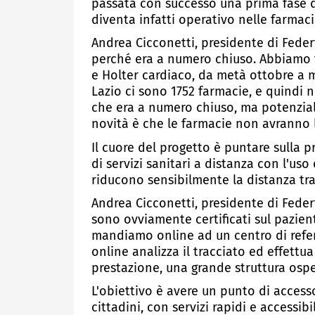
passata con successo una prima fase d
diventa infatti operativo nelle farma
Andrea Cicconetti, presidente di Fede
perché era a numero chiuso. Abbiamo fa
e Holter cardiaco, da metà ottobre a
Lazio ci sono 1752 farmacie, e quindi
che era a numero chiuso, ma potenzial
novità è che le farmacie non avranno l
Il cuore del progetto è puntare sulla 
di servizi sanitari a distanza con l'us
riducono sensibilmente la distanza tra 
Andrea Cicconetti, presidente di Fede
sono ovviamente certificati sul pazient
mandiamo online ad un centro di refe
online analizza il tracciato ed effettua
prestazione, una grande struttura os
L'obiettivo è avere un punto di accesso
cittadini, con servizi rapidi e accessib