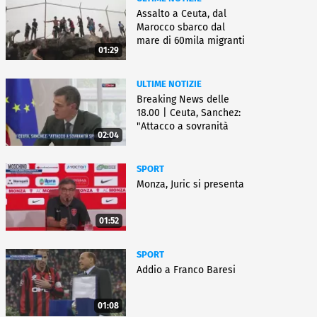
Assalto a Ceuta, dal
Marocco sbarco dal
mare di 60mila migranti
01:29
ULTIME NOTIZIE
Breaking News delle
18.00 | Ceuta, Sanchez:
"Attacco a sovranità
02:04
Spagna"
SPORT
Monza, Juric si presenta
01:52
SPORT
Addio a Franco Baresi
01:08