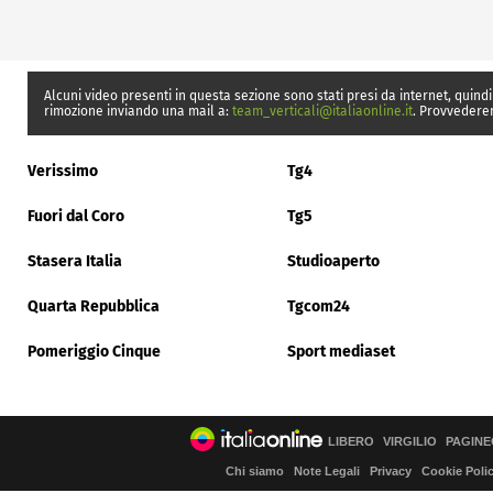
Alcuni video presenti in questa sezione sono stati presi da internet, quindi
rimozione inviando una mail a:
team_verticali@italiaonline.it
. Provvedere
Verissimo
Tg4
Fuori dal Coro
Tg5
Stasera Italia
Studioaperto
Quarta Repubblica
Tgcom24
Pomeriggio Cinque
Sport mediaset
LIBERO
VIRGILIO
PAGINE
Chi siamo
Note Legali
Privacy
Cookie Poli