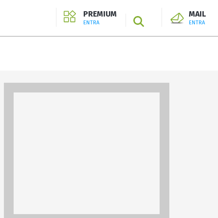
PREMIUM
MAIL
SEARCH
ENTRA
ENTRA
ENTRA