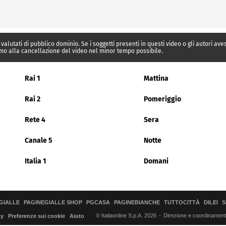
 valutati di pubblico dominio. Se i soggetti presenti in questi video o gli autori av
mo alla cancellazione del video nel minor tempo possibile.
Rai 1
Mattina
Rai 2
Pomeriggio
Rete 4
Sera
Canale 5
Notte
Italia 1
Domani
GIALLE
PAGINEGIALLE SHOP
PGCASA
PAGINEBIANCHE
TUTTOCITTÀ
DILEI
S
© Italiaonline S.p.A. 2026
Direzione e coordinamento 
cy
Preferenze sui cookie
Aiuto