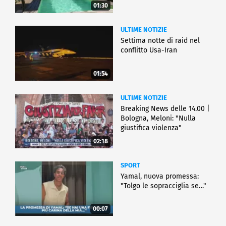
01:30
ULTIME NOTIZIE
Settima notte di raid nel
conflitto Usa-Iran
01:54
ULTIME NOTIZIE
Breaking News delle 14.00 |
Bologna, Meloni: "Nulla
giustifica violenza"
02:18
SPORT
Yamal, nuova promessa:
"Tolgo le sopracciglia se…"
00:07