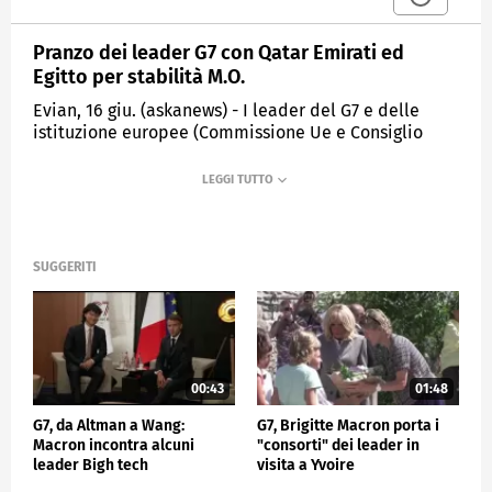
Pranzo dei leader G7 con Qatar Emirati ed
Egitto per stabilità M.O.
Evian, 16 giu. (askanews) - I leader del G7 e delle
istituzione europee (Commissione Ue e Consiglio
europeo), insieme ai capi di Stato o di governo di
Qatar, Emirati Arabi Uniti ed Egitto, si sono riuniti
per un pranzo di lavoro dal titolo "Affrontare le crisi
e garantire la stabilità in Medio Oriente" in
occasione del vertice del G7 a Evian.
SUGGERITI
ESTERI
00:43
01:48
G7, da Altman a Wang:
G7, Brigitte Macron porta i
Macron incontra alcuni
"consorti" dei leader in
leader Bigh tech
visita a Yvoire