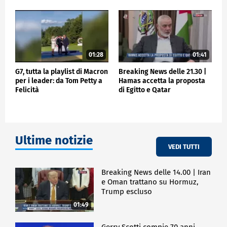
01:28
01:41
G7, tutta la playlist di Macron
Breaking News delle 21.30 |
per i leader: da Tom Petty a
Hamas accetta la proposta
Felicità
di Egitto e Qatar
Ultime notizie
VEDI TUTTI
Breaking News delle 14.00 | Iran
e Oman trattano su Hormuz,
Trump escluso
01:49
Gerry Scotti compie 70 anni