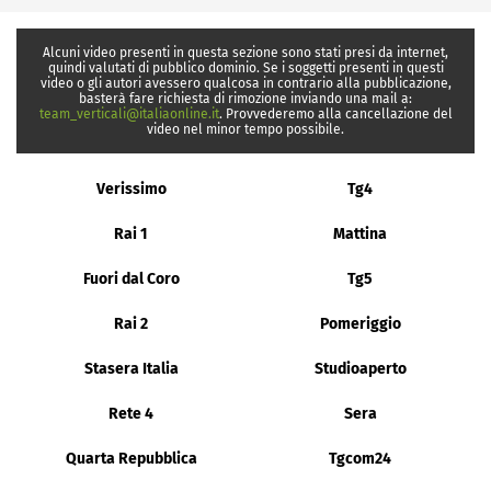
Alcuni video presenti in questa sezione sono stati presi da internet,
quindi valutati di pubblico dominio. Se i soggetti presenti in questi
video o gli autori avessero qualcosa in contrario alla pubblicazione,
basterà fare richiesta di rimozione inviando una mail a:
team_verticali@italiaonline.it
. Provvederemo alla cancellazione del
video nel minor tempo possibile.
Verissimo
Tg4
Rai 1
Mattina
Fuori dal Coro
Tg5
Rai 2
Pomeriggio
Stasera Italia
Studioaperto
Rete 4
Sera
Quarta Repubblica
Tgcom24