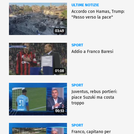
ULTIME NOTIZIE
Accordo con Hamas, Trump:
"Passo verso la pace"
03:49
SPORT
Addio a Franco Baresi
01:08
SPORT
Juventus, rebus portieri:
piace Suzuki ma costa
troppo
00:53
SPORT
Franco, capitano per