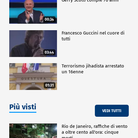
00:34
Francesco Guccini nel cuore di
tutti
03:44
Terrorismo jihadista arrestato
un 16enne
01:31
Più visti
VEDI TUTTI
Rio de Janeiro, raffiche di vento
a oltre cento all'ora: cinque