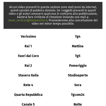
Alcuni video presenti in questa sezione sono stati presi da internet,
quindi valutati di pubblico dominio. Se i soggetti presenti in questi
video o gli autori avessero qualcosa in contrario alla pubblicazione,
basterà fare richiesta di rimozione inviando una mail a:
team_verticali@italiaonline.it
. Provvederemo alla cancellazione del
video nel minor tempo possibile.
Verissimo
Tg4
Rai 1
Mattina
Fuori dal Coro
Tg5
Rai 2
Pomeriggio
Stasera Italia
Studioaperto
Rete 4
Sera
Quarta Repubblica
Tgcom24
Canale 5
Notte