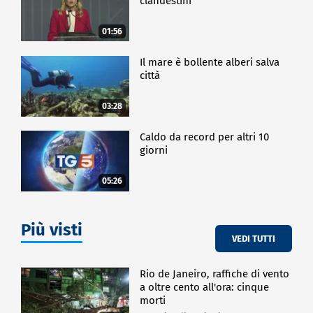
clandestini"
01:56
Il mare è bollente alberi salva
città
03:28
Caldo da record per altri 10
giorni
05:26
Più visti
VEDI TUTTI
Rio de Janeiro, raffiche di vento
a oltre cento all'ora: cinque
morti