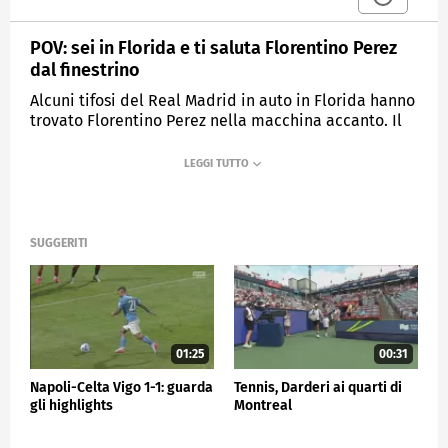
POV: sei in Florida e ti saluta Florentino Perez
dal finestrino
Alcuni tifosi del Real Madrid in auto in Florida hanno
trovato Florentino Perez nella macchina accanto. Il
presidente dei blancos ha abbassato il finestrino per
rispondere al saluto dei supporter madridisti
MEDIASET
SPORTMEDIASET
SUGGERITI
01:25
00:31
Napoli-Celta Vigo 1-1: guarda
Tennis, Darderi ai quarti di
gli highlights
Montreal