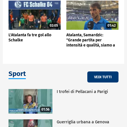
02:05
01:42
L'Atalanta fa tre gol allo
Atalanta, Samardzic:
Schalke
"Grande partita per
intensità e qualità, siamo a
buon punto"
Sport
VEDI TUTTI
I trofei di Pellacani a Parigi
01:56
Guerriglia urbana a Genova