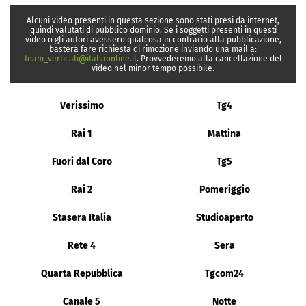
Alcuni video presenti in questa sezione sono stati presi da internet,
quindi valutati di pubblico dominio. Se i soggetti presenti in questi
video o gli autori avessero qualcosa in contrario alla pubblicazione,
basterà fare richiesta di rimozione inviando una mail a:
team_verticali@italiaonline.it
. Provvederemo alla cancellazione del
video nel minor tempo possibile.
Verissimo
Tg4
Rai 1
Mattina
Fuori dal Coro
Tg5
Rai 2
Pomeriggio
Stasera Italia
Studioaperto
Rete 4
Sera
Quarta Repubblica
Tgcom24
Canale 5
Notte