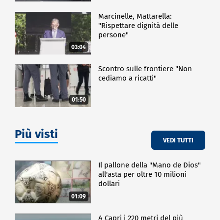
Marcinelle, Mattarella:
"Rispettare dignità delle
persone"
03:04
Scontro sulle frontiere "Non
cediamo a ricatti"
01:50
Più visti
VEDI TUTTI
Il pallone della "Mano de Dios"
all'asta per oltre 10 milioni
dollari
01:09
A Capri i 220 metri del più