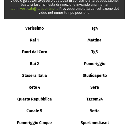
video o gli autori avessero qualcosa in contrario alla pubblicazione,
basterà fare richiesta di rimozione inviando una mail a:
team_verticali@italiaonline.it
. Provvederemo alla cancellazione del
video nel minor tempo possibile.
Verissimo
Tg4
Rai 1
Mattina
Fuori dal Coro
Tg5
Rai 2
Pomeriggio
Stasera Italia
Studioaperto
Rete 4
Sera
Quarta Repubblica
Tgcom24
Canale 5
Notte
Pomeriggio Cinque
Sport mediaset