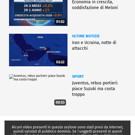
Economia in crescita,
soddisfazione di Meloni
01:52
ULTIME NOTIZIE
Iran e Ucraina, notte di
attacchi
03:32
SPORT
Juventus, rebus portieri:
piace Suzuki ma costa
troppo
00:53
Alcuni video presenti in questa sezione sono stati presi da internet,
quindi valutati di pubblico dominio. Se i soggetti presenti in questi