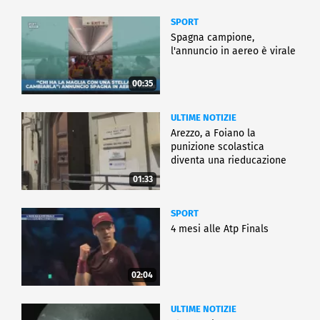
SPORT
Spagna campione,
l'annuncio in aereo è virale
00:35
ULTIME NOTIZIE
Arezzo, a Foiano la
punizione scolastica
diventa una rieducazione
01:33
SPORT
4 mesi alle Atp Finals
02:04
ULTIME NOTIZIE