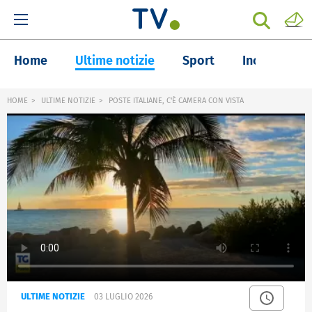
Home
Ultime notizie
Sport
Inchieste
HOME
ULTIME NOTIZIE
POSTE ITALIANE, C'È CAMERA CON VISTA
ULTIME NOTIZIE
03 LUGLIO 2026