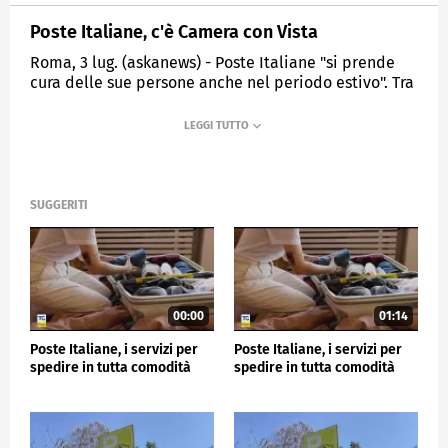
Poste Italiane, c'è Camera con Vista
Roma, 3 lug. (askanews) - Poste Italiane "si prende
cura delle sue persone anche nel periodo estivo". Tra
le iniziative di welfare aziendale c'è Camera con
Vista, l'iniziativa dedicata ai dipendenti del Gruppo
per vacanze sostenibili, accessibili e soprattutto di
qualità. Quest'anno altri quattro alloggi si
aggiungono al totale delle strutture prenotabili e
perfette per godersi il riposo. Il servizio del TG Poste.
SUGGERITI
CRONACA
00:00
01:14
Poste Italiane, i servizi per
Poste Italiane, i servizi per
spedire in tutta comodità
spedire in tutta comodità