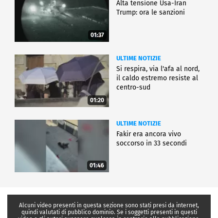
Alta tensione Usa-Iran
Trump: ora le sanzioni
01:37
ULTIME NOTIZIE
Si respira, via l'afa al nord,
il caldo estremo resiste al
centro-sud
01:20
ULTIME NOTIZIE
Fakir era ancora vivo
soccorso in 33 secondi
01:46
Alcuni video presenti in questa sezione sono stati presi da internet,
quindi valutati di pubblico dominio. Se i soggetti presenti in questi