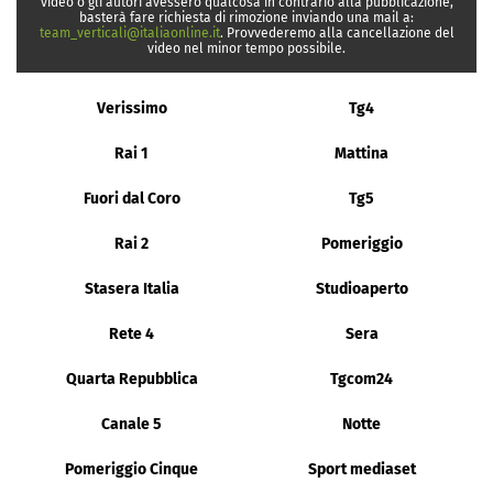
video o gli autori avessero qualcosa in contrario alla pubblicazione,
basterà fare richiesta di rimozione inviando una mail a:
team_verticali@italiaonline.it
. Provvederemo alla cancellazione del
video nel minor tempo possibile.
Verissimo
Tg4
Rai 1
Mattina
Fuori dal Coro
Tg5
Rai 2
Pomeriggio
Stasera Italia
Studioaperto
Rete 4
Sera
Quarta Repubblica
Tgcom24
Canale 5
Notte
Pomeriggio Cinque
Sport mediaset