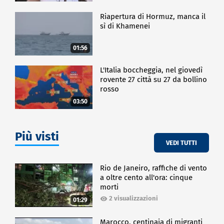
Riapertura di Hormuz, manca il
sì di Khamenei
01:56
L'Italia boccheggia, nel giovedì
rovente 27 città su 27 da bollino
rosso
03:50
Più visti
VEDI TUTTI
Rio de Janeiro, raffiche di vento
a oltre cento all'ora: cinque
morti
2 visualizzazioni
01:29
Marocco, centinaia di migranti