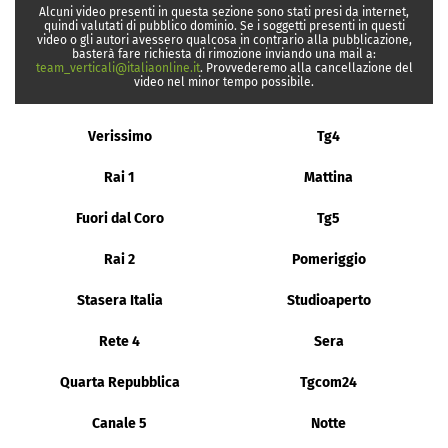
Alcuni video presenti in questa sezione sono stati presi da internet,
quindi valutati di pubblico dominio. Se i soggetti presenti in questi
video o gli autori avessero qualcosa in contrario alla pubblicazione,
basterà fare richiesta di rimozione inviando una mail a:
team_verticali@italiaonline.it
. Provvederemo alla cancellazione del
video nel minor tempo possibile.
Verissimo
Tg4
Rai 1
Mattina
Fuori dal Coro
Tg5
Rai 2
Pomeriggio
Stasera Italia
Studioaperto
Rete 4
Sera
Quarta Repubblica
Tgcom24
Canale 5
Notte