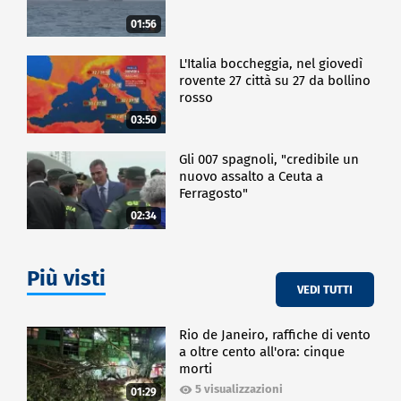
01:56
CRONACA
L'Italia boccheggia, nel giovedì
rovente 27 città su 27 da bollino
rosso
03:50
Gli 007 spagnoli, "credibile un
nuovo assalto a Ceuta a
Ferragosto"
02:34
Più visti
VEDI TUTTI
Rio de Janeiro, raffiche di vento
a oltre cento all'ora: cinque
morti
5 visualizzazioni
01:29