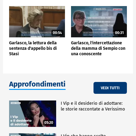
00:54
00:31
Garlasco, la lettura della
Garlasco, l'intercettazione
sentenza d'appello bis di
della mamma di Sempio con
Stasi
una conoscente
Approfondimenti
VEDI TUTTI
I Vip e il desiderio di adottare:
le storie raccontate a Verissimo
05:20
I Vip che hanno scelto