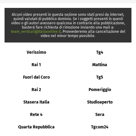
Alcuni video presenti in questa sezione sono stati presi da internet,
quindi valutati di pubblico dominio. Se i soggetti presenti in questi
video o gli autori avessero qualcosa in contrario alla pubblicazione,
basterà fare richiesta di rimozione inviando una mail a:
team_verticali@italiaonline.it
. Provvederemo alla cancellazione del
video nel minor tempo possibile.
Verissimo
Tg4
Rai 1
Mattina
Fuori dal Coro
Tg5
Rai 2
Pomeriggio
Stasera Italia
Studioaperto
Rete 4
Sera
Quarta Repubblica
Tgcom24