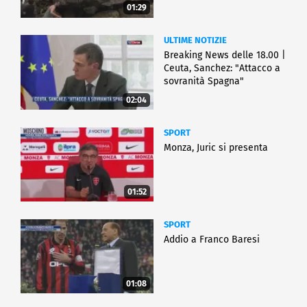
01:29
ULTIME NOTIZIE
Breaking News delle 18.00 |
Ceuta, Sanchez: "Attacco a
sovranità Spagna"
02:04
SPORT
Monza, Juric si presenta
01:52
SPORT
Addio a Franco Baresi
01:08