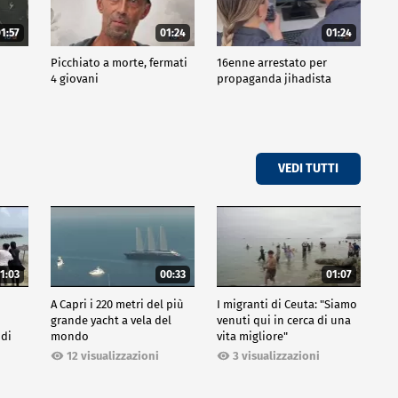
1:57
01:24
01:24
Picchiato a morte, fermati
16enne arrestato per
4 giovani
propaganda jihadista
VEDI TUTTI
1:03
00:33
01:07
A Capri i 220 metri del più
I migranti di Ceuta: "Siamo
grande yacht a vela del
venuti qui in cerca di una
 di
mondo
vita migliore"
12 visualizzazioni
3 visualizzazioni