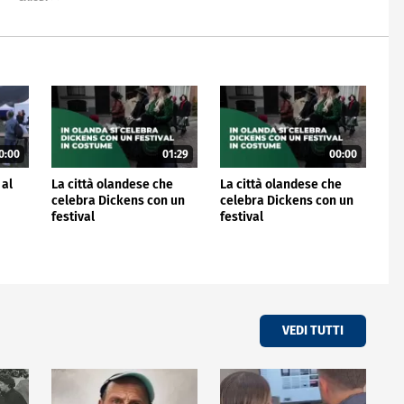
0:00
01:29
00:00
 al
La città olandese che
La città olandese che
celebra Dickens con un
celebra Dickens con un
festival
festival
VEDI TUTTI