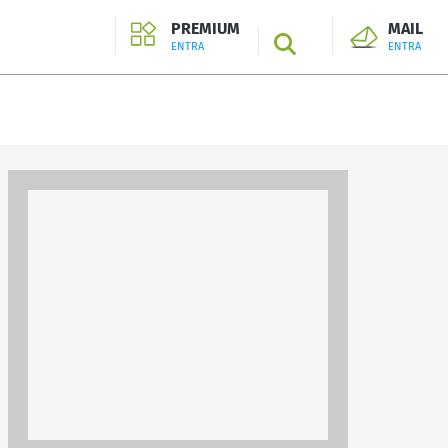
PREMIUM
MAIL
SEARCH
ENTRA
ENTRA
ENTRA