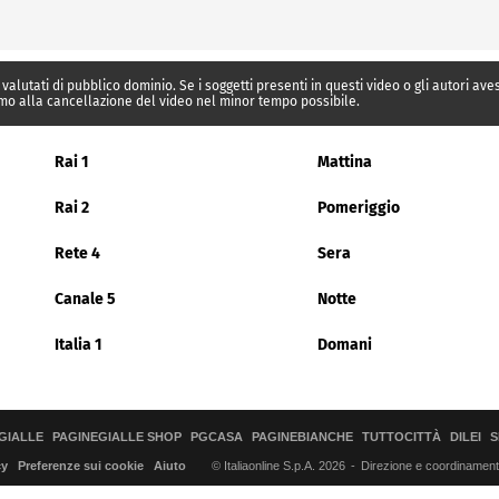
 valutati di pubblico dominio. Se i soggetti presenti in questi video o gli autori av
mo alla cancellazione del video nel minor tempo possibile.
Rai 1
Mattina
Rai 2
Pomeriggio
Rete 4
Sera
Canale 5
Notte
Italia 1
Domani
GIALLE
PAGINEGIALLE SHOP
PGCASA
PAGINEBIANCHE
TUTTOCITTÀ
DILEI
S
© Italiaonline S.p.A. 2026
Direzione e coordinamento 
cy
Preferenze sui cookie
Aiuto