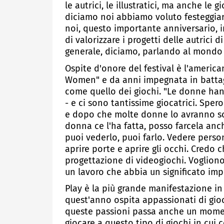
le autrici, le illustratici, ma anche le 
diciamo noi abbiamo voluto festeggia
noi, questo importante anniversario,
di valorizzare i progetti delle autrici d
generale, diciamo, parlando al mondo de
Ospite d'onore del festival è l'america
Women" e da anni impegnata in battagli
come quello dei giochi. "Le donne han
- e ci sono tantissime giocatrici. Spe
e dopo che molte donne lo avranno sc
donna ce l'ha fatta, posso farcela anc
puoi vederlo, puoi farlo. Vedere pers
aprire porte e aprire gli occhi. Credo
progettazione di videogiochi. Vogliono
un lavoro che abbia un significato imp
Play è la più grande manifestazione in
quest'anno ospita appassionati di gioco
queste passioni passa anche un mome
giocare a questo tipo di giochi in cui