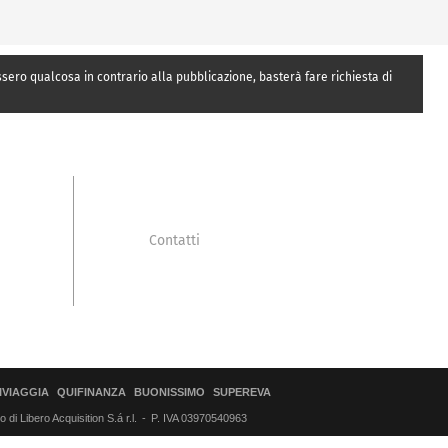
essero qualcosa in contrario alla pubblicazione, basterà fare richiesta di
Contatti
IVIAGGIA
QUIFINANZA
BUONISSIMO
SUPEREVA
di Libero Acquisition S.á r.l.
P. IVA 03970540963