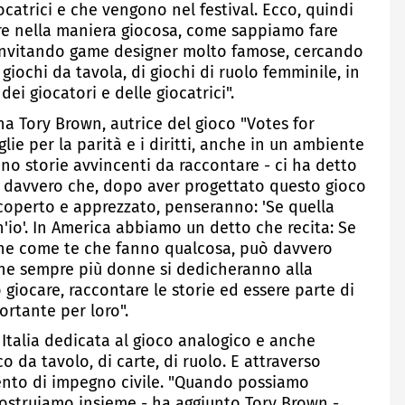
giocatrici e che vengono nel festival. Ecco, quindi
re nella maniera giocosa, come sappiamo fare
 invitando game designer molto famose, cercando
i giochi da tavola, di giochi di ruolo femminile, in
i giocatori e delle giocatrici".
na Tory Brown, autrice del gioco "Votes for
e per la parità e i diritti, anche in un ambiente
no storie avvincenti da raccontare - ci ha detto
ro davvero che, dopo aver progettato questo gioco
operto e apprezzato, penseranno: 'Se quella
h'io'. In America abbiamo un detto che recita: Se
one come te che fanno qualcosa, può davvero
 che sempre più donne si dedicheranno alla
 giocare, raccontare le storie ed essere parte di
ortante per loro".
 Italia dedicata al gioco analogico e anche
 da tavolo, di carte, di ruolo. E attraverso
nto di impegno civile. "Quando possiamo
 costruiamo insieme - ha aggiunto Tory Brown -