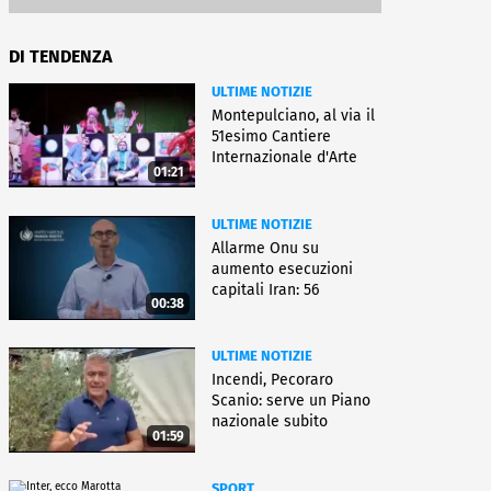
DI TENDENZA
ULTIME NOTIZIE
Montepulciano, al via il
51esimo Cantiere
Internazionale d'Arte
01:21
ULTIME NOTIZIE
Allarme Onu su
aumento esecuzioni
capitali Iran: 56
00:38
uccisioni da marzo
ULTIME NOTIZIE
Incendi, Pecoraro
Scanio: serve un Piano
nazionale subito
01:59
operativo
SPORT