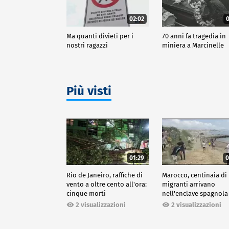
02:02
0
Ma quanti divieti per i
70 anni fa tragedia in
nostri ragazzi
miniera a Marcinelle
Più visti
01:29
0
Rio de Janeiro, raffiche di
Marocco, centinaia di
vento a oltre cento all'ora:
migranti arrivano
cinque morti
nell'enclave spagnola
Ceuta
2 visualizzazioni
2 visualizzazioni