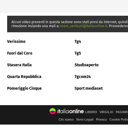
Alcuni video presenti in questa sezione sono stati presi da internet, quindi
rimozione inviando una mail a:
team_verticali@italiaonline.it
. Provvedere
Verissimo
Tg4
Fuori dal Coro
Tg5
Stasera Italia
Studioaperto
Quarta Repubblica
Tgcom24
Pomeriggio Cinque
Sport mediaset
LIBERO
VIRGILIO
PAGINE
Chi siamo
Note Legali
Privacy
Cookie Poli