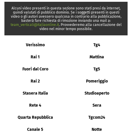
Alcuni video presenti in questa sezione sono stati presi da internet,
quindi valutati di pubblico dominio. Se i soggetti presenti in questi
video o gli autori avessero qualcosa in contrario alla pubblicazione,
basterà fare richiesta di rimozione inviando una mail a:
team_verticali@italiaonline.it
. Provvederemo alla cancellazione del
video nel minor tempo possibile.
Verissimo
Tg4
Rai 1
Mattina
Fuori dal Coro
Tg5
Rai 2
Pomeriggio
Stasera Italia
Studioaperto
Rete 4
Sera
Quarta Repubblica
Tgcom24
Canale 5
Notte