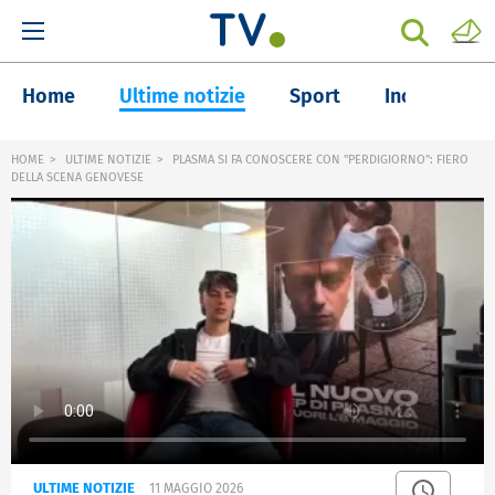
Home
Ultime notizie
Sport
Inchieste
HOME
ULTIME NOTIZIE
PLASMA SI FA CONOSCERE CON "PERDIGIORNO": FIERO
DELLA SCENA GENOVESE
ULTIME NOTIZIE
11 MAGGIO 2026