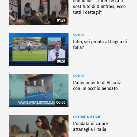
Raimondi: "L'Inter cerca il
sostituto di Dumfries, ecco
tutti i dettagli"
01:37
SPORT
Inter, sei pronta al bagno di
folla?
00:51
SPORT
L'allenamento di Alcaraz
con un occhio bendato
00:05
ULTIME NOTIZIE
L'ondata di calore
attanaglia l'Italia