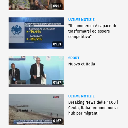
05:12
ULTIME NOTIZIE
"Il commercio è capace di
trasformarsi ed essere
competitivo"
01:31
SPORT
Nuovo ct Italia
01:37
ULTIME NOTIZIE
Breaking News delle 11.00 |
Ceuta, Italia propone nuovi
hub per migranti
01:57