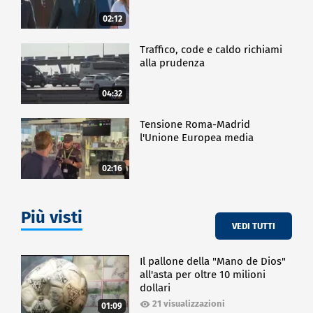
nelle stesse situazioni sociali, e comunque siamo
formati delle stesse esperienze, delle stesse vibes,
02:12
che poi ognuno lavora modo diverso. Però è
bellissimo comunque sapere che c'ha una rete così
Traffico, code e caldo richiami
fitta di artisti a Genova, ne sono molto fiero e mi
alla prudenza
piace tanto".
04:32
Plasma è impegnato in un instore tour per incontrare
i suoi fan.
Tensione Roma-Madrid
l'Unione Europea media
SPETTACOLO
02:16
Più visti
VEDI TUTTI
Il pallone della "Mano de Dios"
all'asta per oltre 10 milioni
dollari
21 visualizzazioni
01:09