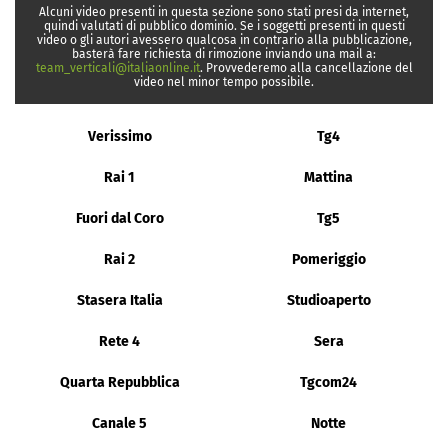
Alcuni video presenti in questa sezione sono stati presi da internet,
quindi valutati di pubblico dominio. Se i soggetti presenti in questi
video o gli autori avessero qualcosa in contrario alla pubblicazione,
basterà fare richiesta di rimozione inviando una mail a:
team_verticali@italiaonline.it
. Provvederemo alla cancellazione del
video nel minor tempo possibile.
Verissimo
Tg4
Rai 1
Mattina
Fuori dal Coro
Tg5
Rai 2
Pomeriggio
Stasera Italia
Studioaperto
Rete 4
Sera
Quarta Repubblica
Tgcom24
Canale 5
Notte