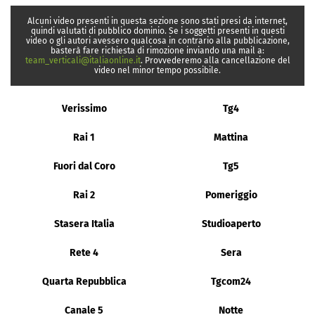
Alcuni video presenti in questa sezione sono stati presi da internet,
quindi valutati di pubblico dominio. Se i soggetti presenti in questi
video o gli autori avessero qualcosa in contrario alla pubblicazione,
basterà fare richiesta di rimozione inviando una mail a:
team_verticali@italiaonline.it
. Provvederemo alla cancellazione del
video nel minor tempo possibile.
Verissimo
Tg4
Rai 1
Mattina
Fuori dal Coro
Tg5
Rai 2
Pomeriggio
Stasera Italia
Studioaperto
Rete 4
Sera
Quarta Repubblica
Tgcom24
Canale 5
Notte