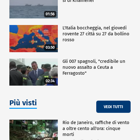
sì di Khamenei
01:56
L'Italia boccheggia, nel giovedì
rovente 27 città su 27 da bollino
rosso
03:50
Gli 007 spagnoli, "credibile un
nuovo assalto a Ceuta a
Ferragosto"
02:34
Più visti
VEDI TUTTI
Rio de Janeiro, raffiche di vento
a oltre cento all'ora: cinque
morti