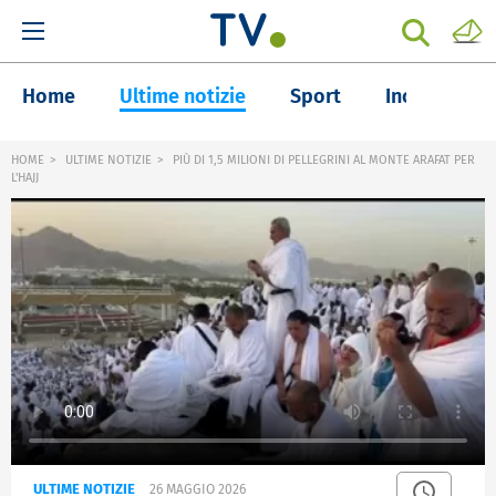
Home
Ultime notizie
Sport
Inchieste
HOME
ULTIME NOTIZIE
PIÙ DI 1,5 MILIONI DI PELLEGRINI AL MONTE ARAFAT PER
L'HAJJ
ULTIME NOTIZIE
26 MAGGIO 2026