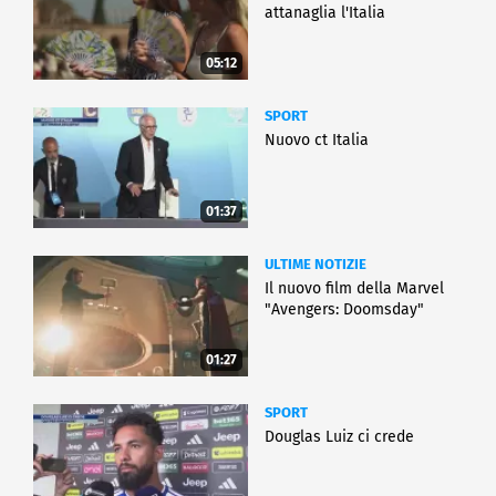
attanaglia l'Italia
05:12
SPORT
Nuovo ct Italia
01:37
ULTIME NOTIZIE
Il nuovo film della Marvel
"Avengers: Doomsday"
01:27
SPORT
Douglas Luiz ci crede