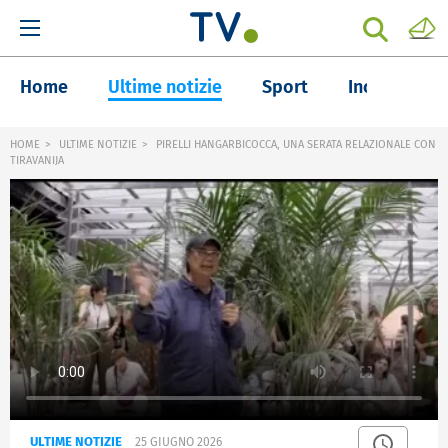
Home
Ultime notizie
Sport
Inchieste
HOME
ULTIME NOTIZIE
PIRELLI HANGARBICOCCA, UNA SERATA RELAZIONALE CON
TIRAVANIJA
ULTIME NOTIZIE
25 GIUGNO 2026