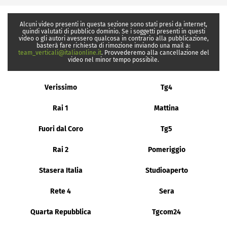
Alcuni video presenti in questa sezione sono stati presi da internet,
quindi valutati di pubblico dominio. Se i soggetti presenti in questi
video o gli autori avessero qualcosa in contrario alla pubblicazione,
basterà fare richiesta di rimozione inviando una mail a:
team_verticali@italiaonline.it
. Provvederemo alla cancellazione del
video nel minor tempo possibile.
Verissimo
Tg4
Rai 1
Mattina
Fuori dal Coro
Tg5
Rai 2
Pomeriggio
Stasera Italia
Studioaperto
Rete 4
Sera
Quarta Repubblica
Tgcom24