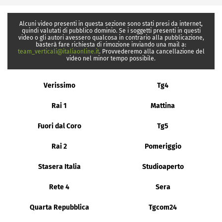
Alcuni video presenti in questa sezione sono stati presi da internet,
quindi valutati di pubblico dominio. Se i soggetti presenti in questi
video o gli autori avessero qualcosa in contrario alla pubblicazione,
basterà fare richiesta di rimozione inviando una mail a:
team_verticali@italiaonline.it
. Provvederemo alla cancellazione del
video nel minor tempo possibile.
Verissimo
Tg4
Rai 1
Mattina
Fuori dal Coro
Tg5
Rai 2
Pomeriggio
Stasera Italia
Studioaperto
Rete 4
Sera
Quarta Repubblica
Tgcom24