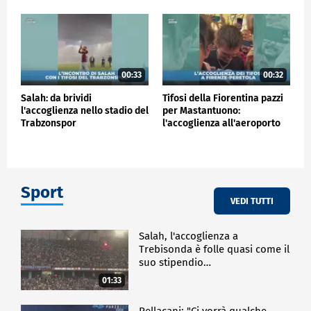
00:33
00:32
Salah: da brividi
Tifosi della Fiorentina pazzi
l'accoglienza nello stadio del
per Mastantuono:
Trabzonspor
l'accoglienza all'aeroporto
Sport
VEDI TUTTI
Salah, l'accoglienza a
Trebisonda è folle quasi come il
suo stipendio…
01:33
Pellacani: "Ci vorrà qualche