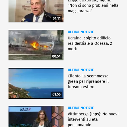
Legge elettorale, Tajani:
"Non ci sono problemi nella
maggioranza"
01:11
ULTIME NOTIZIE
Ucraina, colpito edificio
residenziale a Odessa: 2
morti
00:54
ULTIME NOTIZIE
Cilento, la scommessa
green per riprendere il
turismo estero
01:56
ULTIME NOTIZIE
Vittimberga (Inps): No nuovi
interventi su età
pensionabile