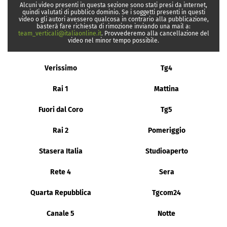
Alcuni video presenti in questa sezione sono stati presi da internet,
quindi valutati di pubblico dominio. Se i soggetti presenti in questi
video o gli autori avessero qualcosa in contrario alla pubblicazione,
basterà fare richiesta di rimozione inviando una mail a:
team_verticali@italiaonline.it
. Provvederemo alla cancellazione del
video nel minor tempo possibile.
Verissimo
Tg4
Rai 1
Mattina
Fuori dal Coro
Tg5
Rai 2
Pomeriggio
Stasera Italia
Studioaperto
Rete 4
Sera
Quarta Repubblica
Tgcom24
Canale 5
Notte