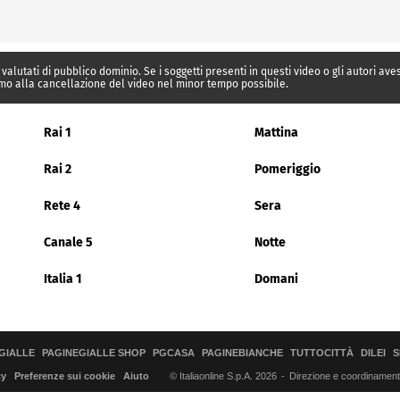
 valutati di pubblico dominio. Se i soggetti presenti in questi video o gli autori av
mo alla cancellazione del video nel minor tempo possibile.
Rai 1
Mattina
Rai 2
Pomeriggio
Rete 4
Sera
Canale 5
Notte
Italia 1
Domani
GIALLE
PAGINEGIALLE SHOP
PGCASA
PAGINEBIANCHE
TUTTOCITTÀ
DILEI
S
© Italiaonline S.p.A. 2026
Direzione e coordinamento 
cy
Preferenze sui cookie
Aiuto