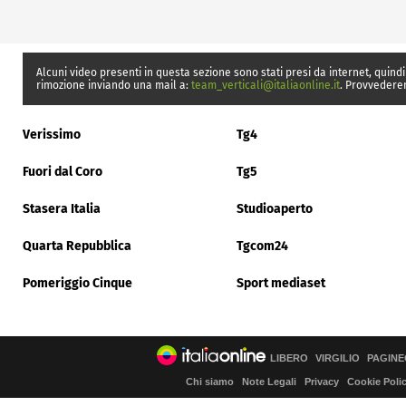
Alcuni video presenti in questa sezione sono stati presi da internet, quindi
rimozione inviando una mail a:
team_verticali@italiaonline.it
. Provvedere
Verissimo
Tg4
Fuori dal Coro
Tg5
Stasera Italia
Studioaperto
Quarta Repubblica
Tgcom24
Pomeriggio Cinque
Sport mediaset
LIBERO
VIRGILIO
PAGINE
Chi siamo
Note Legali
Privacy
Cookie Poli