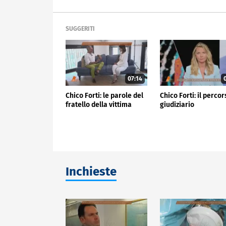
SUGGERITI
07:14
0
Chico Forti: le parole del
Chico Forti: il perco
fratello della vittima
giudiziario
Inchieste