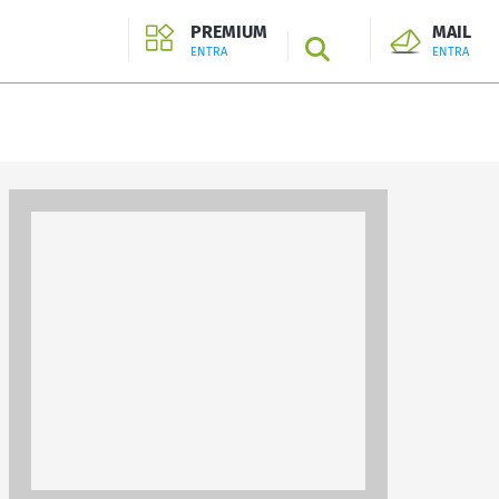
PREMIUM
MAIL
SEARCH
ENTRA
ENTRA
ENTRA