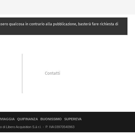
essero qualcosa in contrario alla pubblicazione, basterà fare richiesta di
Contatti
IVIAGGIA
QUIFINANZA
BUONISSIMO
SUPEREVA
di Libero Acquisition S.á r.l.
P. IVA 03970540963