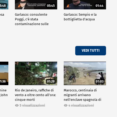
5:48
05:45
01:44
osa
Garlasco: consulente
Garlasco: Sempio e la
Poggi, c'è stata
bottiglietta d'acqua
contaminazione sulle
unghie?
VEDI TUTTI
1:36
01:29
01:03
inine
Rio de Janeiro, raffiche di
Marocco, centinaia di
 John
vento a oltre cento all'ora:
migranti arrivano
cinque morti
nell'enclave spagnola di
Ceuta
5 visualizzazioni
4 visualizzazioni