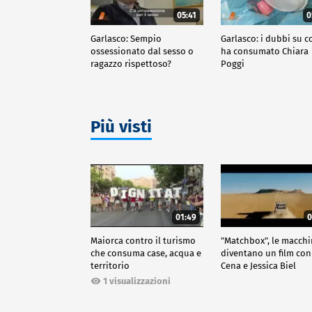
05:41
0
Garlasco: Sempio
Garlasco: i dubbi su c
ossessionato dal sesso o
ha consumato Chiara
ragazzo rispettoso?
Poggi
Più visti
01:49
0
Maiorca contro il turismo
"Matchbox", le macch
che consuma case, acqua e
diventano un film con
territorio
Cena e Jessica Biel
1 visualizzazioni