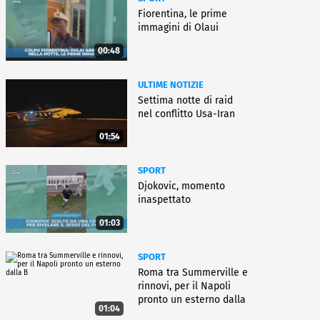
Fiorentina, le prime
immagini di Olaui
00:48
ULTIME NOTIZIE
Settima notte di raid
nel conflitto Usa-Iran
01:54
SPORT
Djokovic, momento
inaspettato
01:03
SPORT
Roma tra Summerville e
rinnovi, per il Napoli
pronto un esterno dalla
01:04
B