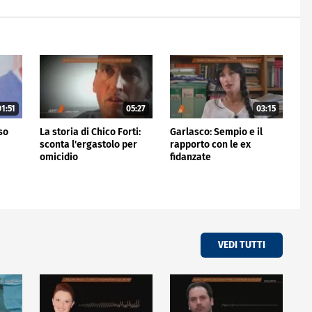
1:51
05:27
03:15
rso
La storia di Chico Forti:
Garlasco: Sempio e il
sconta l'ergastolo per
rapporto con le ex
omicidio
fidanzate
VEDI TUTTI