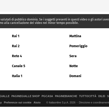
 valutati di pubblico dominio. Se i soggetti presenti in questi video o gli autori av
mo alla cancellazione del video nel minor tempo possibile.
Rai 1
Mattina
Rai 2
Pomeriggio
Rete 4
Sera
Canale 5
Notte
Italia 1
Domani
GIALLE
PAGINEGIALLE SHOP
PGCASA
PAGINEBIANCHE
TUTTOCITTÀ
DILEI
S
© Italiaonline S.p.A. 2026
Direzione e coordinamento 
cy
Preferenze sui cookie
Aiuto