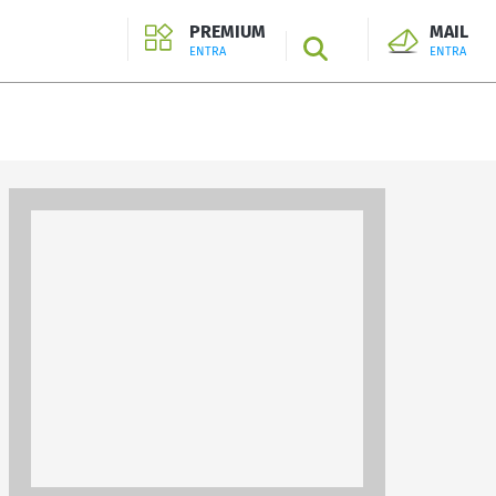
PREMIUM
MAIL
SEARCH
ENTRA
ENTRA
ENTRA