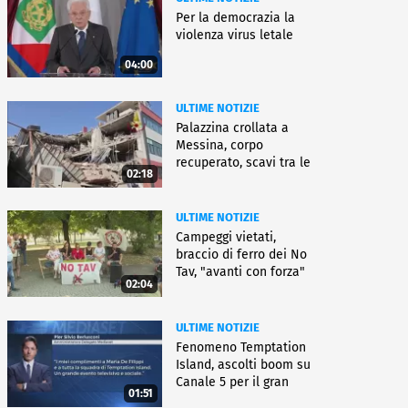
Per la democrazia la
violenza virus letale
04:00
ULTIME NOTIZIE
Palazzina crollata a
Messina, corpo
recuperato, scavi tra le
02:18
macerie
ULTIME NOTIZIE
Campeggi vietati,
braccio di ferro dei No
Tav, "avanti con forza"
02:04
ULTIME NOTIZIE
Fenomeno Temptation
Island, ascolti boom su
Canale 5 per il gran
01:51
finale