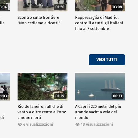
3:04
01:50
03:08
:
Scontro sulle frontiere
Rappresaglia di Madrid,
lle
"Non cediamo a ricatti"
controlli a tutti gli italiani
fino al 7 settembre
VEDI TUTTI
1:03
01:29
00:33
Rio de Janeiro, raffiche di
A Capri i 220 metri del più
vento a oltre cento all'ora:
grande yacht a vela del
 di
cinque morti
mondo
4 visualizzazioni
18 visualizzazioni