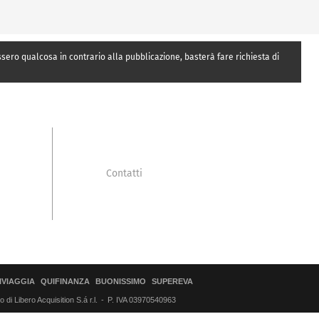
essero qualcosa in contrario alla pubblicazione, basterà fare richiesta di
Contatti
IVIAGGIA
QUIFINANZA
BUONISSIMO
SUPEREVA
di Libero Acquisition S.á r.l.
P. IVA 03970540963