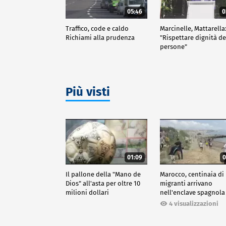
05:46
0
Traffico, code e caldo
Marcinelle, Mattarella
Richiami alla prudenza
"Rispettare dignità de
persone"
Più visti
01:09
0
Il pallone della "Mano de
Marocco, centinaia di
Dios" all'asta per oltre 10
migranti arrivano
milioni dollari
nell'enclave spagnola
Ceuta
4 visualizzazioni