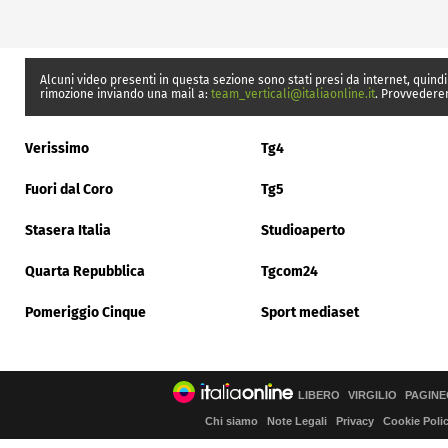
Alcuni video presenti in questa sezione sono stati presi da internet, quindi
rimozione inviando una mail a:
team_verticali@italiaonline.it
. Provvedere
Verissimo
Tg4
Fuori dal Coro
Tg5
Stasera Italia
Studioaperto
Quarta Repubblica
Tgcom24
Pomeriggio Cinque
Sport mediaset
LIBERO
VIRGILIO
PAGINE
Chi siamo
Note Legali
Privacy
Cookie Poli