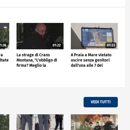
1:36
01:22
01:33
ra
La strage di Crans
A Praia a Mare vietato
ltate
Montana, "L'obbligo di
uscire senza genitori
i
firma? Meglio la
dall'una alle 7 del
videocall"
mattino
VEDI TUTTI