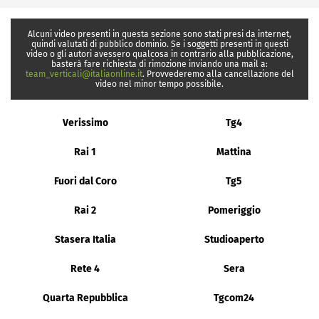
Alcuni video presenti in questa sezione sono stati presi da internet,
quindi valutati di pubblico dominio. Se i soggetti presenti in questi
video o gli autori avessero qualcosa in contrario alla pubblicazione,
basterà fare richiesta di rimozione inviando una mail a:
team_verticali@italiaonline.it
. Provvederemo alla cancellazione del
video nel minor tempo possibile.
Verissimo
Tg4
Rai 1
Mattina
Fuori dal Coro
Tg5
Rai 2
Pomeriggio
Stasera Italia
Studioaperto
Rete 4
Sera
Quarta Repubblica
Tgcom24