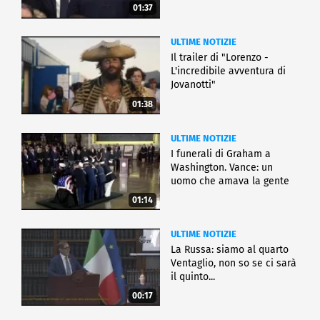
01:37
ULTIME NOTIZIE
Il trailer di "Lorenzo -
L'incredibile avventura di
Jovanotti"
01:38
ULTIME NOTIZIE
I funerali di Graham a
Washington. Vance: un
uomo che amava la gente
01:14
ULTIME NOTIZIE
La Russa: siamo al quarto
Ventaglio, non so se ci sarà
il quinto...
00:17