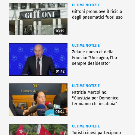
ULTIME NOTIZIE
Giffoni promuove il riciclo
degli pneumatici fuori uso
03:19
ULTIME NOTIZIE
Zidane nuovo ct della
Francia: "Un sogno, l'ho
sempre desiderato"
01:42
ULTIME NOTIZIE
Patrizia Mercolino:
"Giustizia per Domenico,
fermiamo chi insabbia"
01:04
ULTIME NOTIZIE
Turisti cinesi partecipano