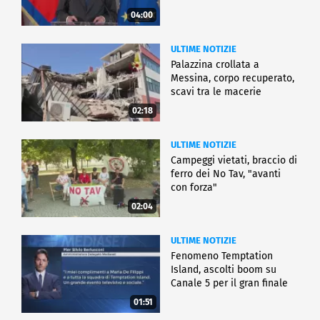
04:00
ULTIME NOTIZIE
Palazzina crollata a
Messina, corpo recuperato,
scavi tra le macerie
02:18
ULTIME NOTIZIE
Campeggi vietati, braccio di
ferro dei No Tav, "avanti
con forza"
02:04
ULTIME NOTIZIE
Fenomeno Temptation
Island, ascolti boom su
Canale 5 per il gran finale
01:51