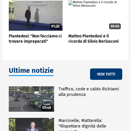
di giustizia maggiore che possiamo perseguire e che
abbiamo voluto perseguire, ovvero quella di
garantire la sicurezza degli italiani sul territorio
italiano e all'estero".
01:20
09:05
POLITICA
Piantedosi: "Non facciamo ci
Matteo Piantedosi e il
trovare impreparati"
ricordo di Silvio Berlusconi
Ultime notizie
VEDI TUTTI
Traffico, code e caldo Richiami
alla prudenza
05:46
Marcinelle, Mattarella:
"Rispettare dignità delle