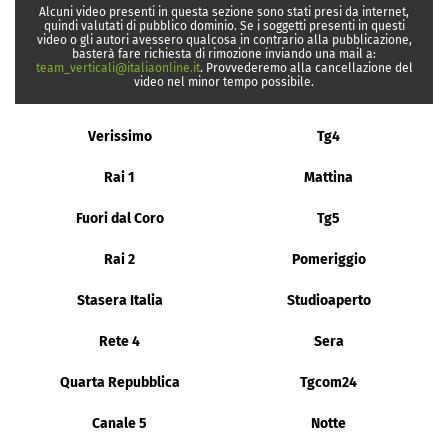
Alcuni video presenti in questa sezione sono stati presi da internet,
quindi valutati di pubblico dominio. Se i soggetti presenti in questi
video o gli autori avessero qualcosa in contrario alla pubblicazione,
basterà fare richiesta di rimozione inviando una mail a:
team_verticali@italiaonline.it
. Provvederemo alla cancellazione del
video nel minor tempo possibile.
Verissimo
Tg4
Rai 1
Mattina
Fuori dal Coro
Tg5
Rai 2
Pomeriggio
Stasera Italia
Studioaperto
Rete 4
Sera
Quarta Repubblica
Tgcom24
Canale 5
Notte