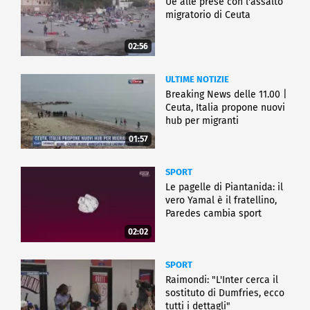
Ue alle prese con l'assalto
migratorio di Ceuta
02:56
ULTIME NOTIZIE
Breaking News delle 11.00 |
Ceuta, Italia propone nuovi
hub per migranti
01:57
SPORT
Le pagelle di Piantanida: il
vero Yamal è il fratellino,
Paredes cambia sport
02:02
SPORT
Raimondi: "L'Inter cerca il
sostituto di Dumfries, ecco
tutti i dettagli"