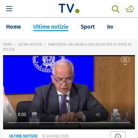
Home
Ultime notizie
Sport
Inchieste
HOME
ULTIME NOTIZIE
PIANTEDOSI: VIA LIBERA A USO DELL'AI PER LE FORZE DI
POLIZIA
ULTIME NOTIZIE
10 GIUGNO 2026