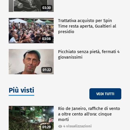
03:30
Trattativa acquisto per Spin
Time resta aperta, Gualtieri al
presidio
03:08
Picchiato senza pietà, fermati 4
giovanissimi
01:22
Più visti
VEDI TUTTI
Rio de Janeiro, raffiche di vento
a oltre cento all'ora: cinque
morti
4 visualizzazioni
01:29