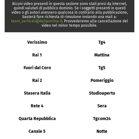
Alcuni video presenti in questa sezione sono stati presi da internet,
quindi valutati di pubblico dominio. Se i soggetti presenti in questi
video o gli autori avessero qualcosa in contrario alla pubblicazione,
basterà fare richiesta di rimozione inviando una mail a:
team_verticali@italiaonline.it
. Provvederemo alla cancellazione del
video nel minor tempo possibile.
Verissimo
Tg4
Rai 1
Mattina
Fuori dal Coro
Tg5
Rai 2
Pomeriggio
Stasera Italia
Studioaperto
Rete 4
Sera
Quarta Repubblica
Tgcom24
Canale 5
Notte