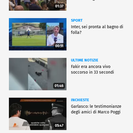
01:37
SPORT
Inter, sei pronta al bagno di
folla?
00:51
ULTIME NOTIZIE
Fakir era ancora vivo
soccorso in 33 secondi
01:46
INCHIESTE
Garlasco: le testimonianze
degli amici di Marco Poggi
05:47