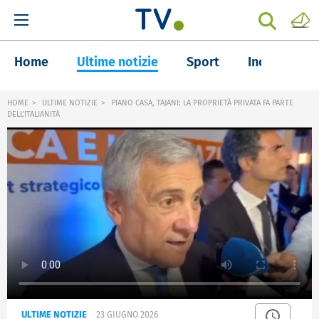
Home
Ultime notizie
Sport
Inchieste
HOME
ULTIME NOTIZIE
PIANO CASA, TAJANI: LA PROPRIETÀ PRIVATA FA PARTE
DELL'ITALIANITÀ
ULTIME NOTIZIE
23 GIUGNO 2026