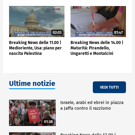
patrimonio di ogni famiglia italiana e questo nuovo
Piano aiuta soprattutto il ceto medio, i più deboli in
questa direzione. E' una bella notizia per gli italiani
il fatto che la Camera approvi il Piano casa che poi
passerà al Senato. Casa uguale italiani", ha
sottolineato.
02:03
01:47
Breaking News delle 11.00 |
Breaking News delle 14.00 |
POLITICA
Medioriente, Usa: piano per
Maturità: Pirandello,
nascita Palestina
Ungaretti e Montalcini
Ultime notizie
VEDI TUTTI
Israele, arabi ed ebrei in piazza
a Jaffa contro il razzismo
01:38
Breaking News delle 17.00 |