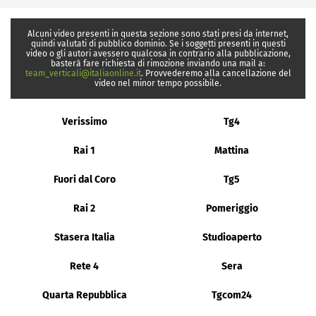
Alcuni video presenti in questa sezione sono stati presi da internet,
quindi valutati di pubblico dominio. Se i soggetti presenti in questi
video o gli autori avessero qualcosa in contrario alla pubblicazione,
basterà fare richiesta di rimozione inviando una mail a:
team_verticali@italiaonline.it
. Provvederemo alla cancellazione del
video nel minor tempo possibile.
Verissimo
Tg4
Rai 1
Mattina
Fuori dal Coro
Tg5
Rai 2
Pomeriggio
Stasera Italia
Studioaperto
Rete 4
Sera
Quarta Repubblica
Tgcom24