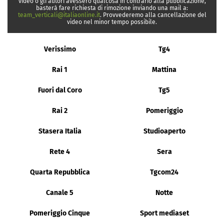
video o gli autori avessero qualcosa in contrario alla pubblicazione,
basterà fare richiesta di rimozione inviando una mail a:
team_verticali@italiaonline.it
. Provvederemo alla cancellazione del
video nel minor tempo possibile.
Verissimo
Tg4
Rai 1
Mattina
Fuori dal Coro
Tg5
Rai 2
Pomeriggio
Stasera Italia
Studioaperto
Rete 4
Sera
Quarta Repubblica
Tgcom24
Canale 5
Notte
Pomeriggio Cinque
Sport mediaset