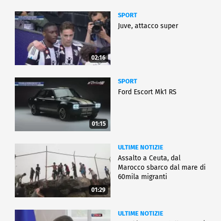
SPORT
Juve, attacco super
02:16
SPORT
Ford Escort Mk1 RS
01:15
ULTIME NOTIZIE
Assalto a Ceuta, dal
Marocco sbarco dal mare di
60mila migranti
01:29
ULTIME NOTIZIE