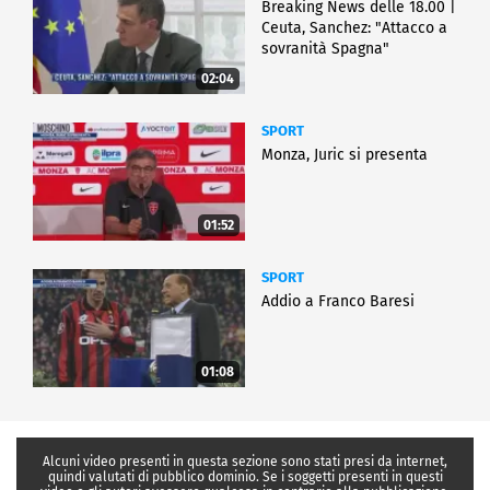
Breaking News delle 18.00 |
Ceuta, Sanchez: "Attacco a
sovranità Spagna"
02:04
SPORT
Monza, Juric si presenta
01:52
SPORT
Addio a Franco Baresi
01:08
Alcuni video presenti in questa sezione sono stati presi da internet,
quindi valutati di pubblico dominio. Se i soggetti presenti in questi