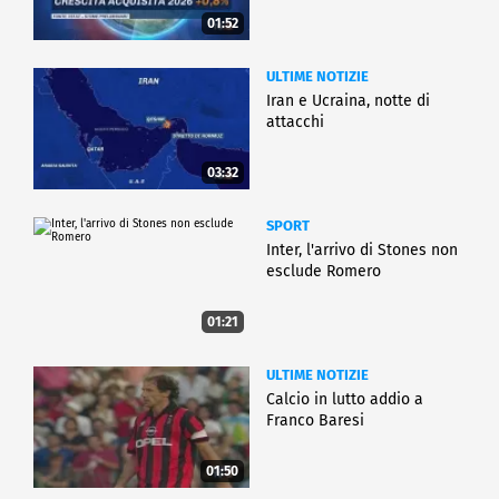
01:52
ULTIME NOTIZIE
Iran e Ucraina, notte di
attacchi
03:32
SPORT
Inter, l'arrivo di Stones non
esclude Romero
01:21
ULTIME NOTIZIE
Calcio in lutto addio a
Franco Baresi
01:50