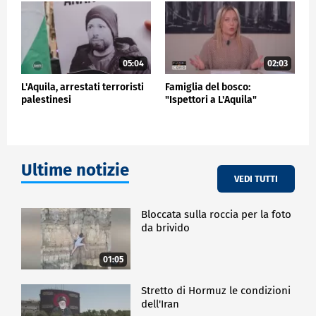
riconquistare l'Aquila alla comunità".
CRONACA
05:04
02:03
L'Aquila, arrestati terroristi
Famiglia del bosco:
palestinesi
"Ispettori a L'Aquila"
Ultime notizie
VEDI TUTTI
Bloccata sulla roccia per la foto
da brivido
01:05
Stretto di Hormuz le condizioni
dell'Iran