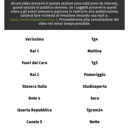
Alcuni video presenti in questa sezione sono stati presi da internet,
quindi valutati di pubblico dominio. Se i soggetti presenti in questi
video o gli autori avessero qualcosa in contrario alla pubblicazione,
basterà fare richiesta di rimozione inviando una mail a:
team_verticali@italiaonline.it
. Provvederemo alla cancellazione del
video nel minor tempo possibile.
Verissimo
Tg4
Rai 1
Mattina
Fuori dal Coro
Tg5
Rai 2
Pomeriggio
Stasera Italia
Studioaperto
Rete 4
Sera
Quarta Repubblica
Tgcom24
Canale 5
Notte