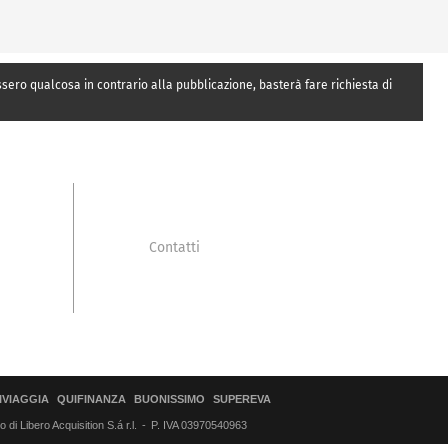
essero qualcosa in contrario alla pubblicazione, basterà fare richiesta di
Contatti
IVIAGGIA
QUIFINANZA
BUONISSIMO
SUPEREVA
di Libero Acquisition S.á r.l.
P. IVA 03970540963