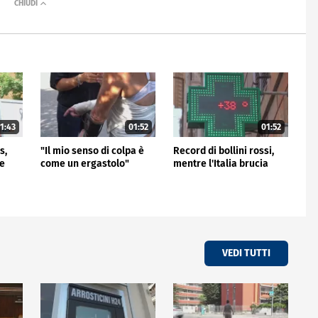
1:43
01:52
01:52
s,
"Il mio senso di colpa è
Record di bollini rossi,
me
come un ergastolo"
mentre l'Italia brucia
VEDI TUTTI