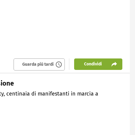
Condividi
Guarda più tardi
sione
ty, centinaia di manifestanti in marcia a