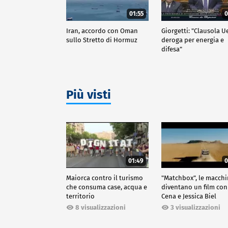
01:55
0
Iran, accordo con Oman
Giorgetti: "Clausola U
sullo Stretto di Hormuz
deroga per energia e
difesa"
Più visti
01:49
0
Maiorca contro il turismo
"Matchbox", le macch
che consuma case, acqua e
diventano un film con
territorio
Cena e Jessica Biel
8 visualizzazioni
3 visualizzazioni