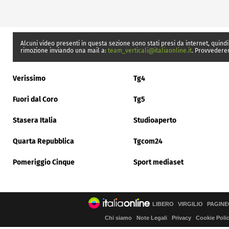
Alcuni video presenti in questa sezione sono stati presi da internet, quindi
rimozione inviando una mail a:
team_verticali@italiaonline.it
. Provvedere
Verissimo
Tg4
Fuori dal Coro
Tg5
Stasera Italia
Studioaperto
Quarta Repubblica
Tgcom24
Pomeriggio Cinque
Sport mediaset
LIBERO
VIRGILIO
PAGINE
Chi siamo
Note Legali
Privacy
Cookie Poli