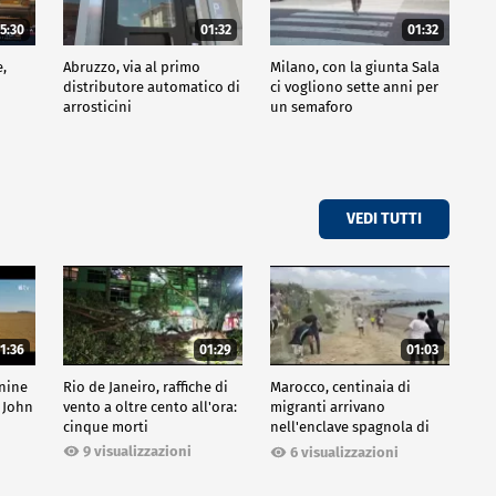
5:30
01:32
01:32
e,
Abruzzo, via al primo
Milano, con la giunta Sala
distributore automatico di
ci vogliono sette anni per
arrosticini
un semaforo
VEDI TUTTI
1:36
01:29
01:03
inine
Rio de Janeiro, raffiche di
Marocco, centinaia di
 John
vento a oltre cento all'ora:
migranti arrivano
cinque morti
nell'enclave spagnola di
Ceuta
9 visualizzazioni
6 visualizzazioni