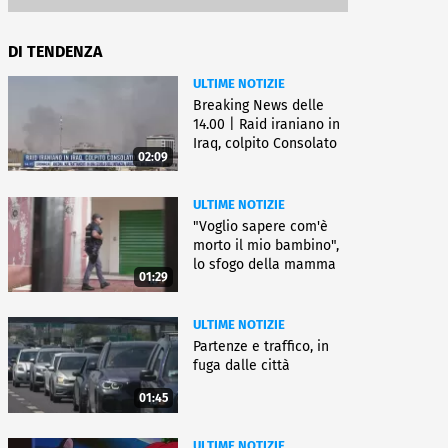
DI TENDENZA
ULTIME NOTIZIE
Breaking News delle
14.00 | Raid iraniano in
Iraq, colpito Consolato
02:09
Usa
ULTIME NOTIZIE
"Voglio sapere com'è
morto il mio bambino",
lo sfogo della mamma
01:29
ULTIME NOTIZIE
Partenze e traffico, in
fuga dalle città
01:45
ULTIME NOTIZIE