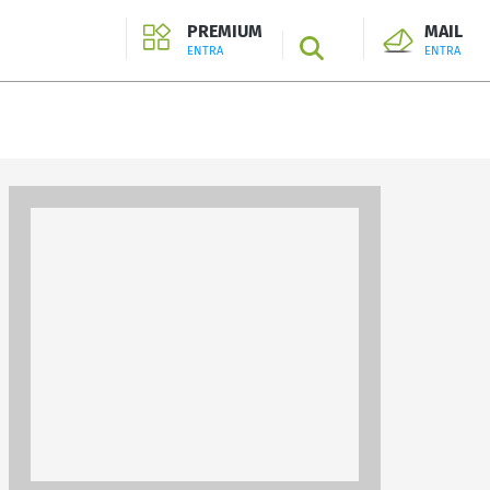
PREMIUM
MAIL
SEARCH
ENTRA
ENTRA
ENTRA