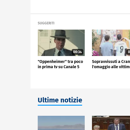
SUGGERITI
00:34
0
"Oppenheimer" tra poco
Sopravvissuti a Cran
in prima tv su Canale 5
l'omaggio alle vitti
Ultime notizie