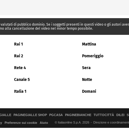
 valutati di pubblico dominio. Se i soggetti presenti in questi video o gli autori av
mo alla cancellazione del video nel minor tempo possibile.
Rai 1
Mattina
Rai 2
Pomeriggio
Rete 4
Sera
Canale 5
Notte
Italia 1
Domani
GIALLE
PAGINEGIALLE SHOP
PGCASA
PAGINEBIANCHE
TUTTOCITTÀ
DILEI
S
© Italiaonline S.p.A. 2026
Direzione e coordinamento 
cy
Preferenze sui cookie
Aiuto