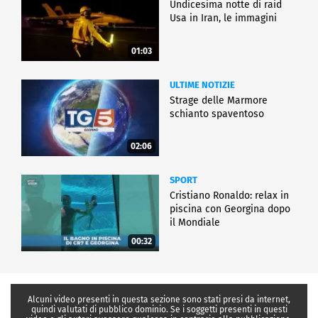
Undicesima notte di raid
Usa in Iran, le immagini
01:03
ULTIME NOTIZIE
Strage delle Marmore
schianto spaventoso
02:06
SPORT
Cristiano Ronaldo: relax in
piscina con Georgina dopo
il Mondiale
00:32
Alcuni video presenti in questa sezione sono stati presi da internet,
quindi valutati di pubblico dominio. Se i soggetti presenti in questi