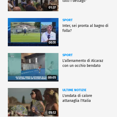
tutti i dettagli"
01:37
SPORT
Inter, sei pronta al bagno di
folla?
00:51
SPORT
L'allenamento di Alcaraz
con un occhio bendato
00:05
ULTIME NOTIZIE
L'ondata di calore
attanaglia l'Italia
05:12