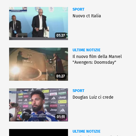
SPORT
Nuovo ct Italia
01:37
ULTIME NOTIZIE
Il nuovo film della Marvel
"Avengers: Doomsday"
01:27
SPORT
Douglas Luiz ci crede
01:51
ULTIME NOTIZIE