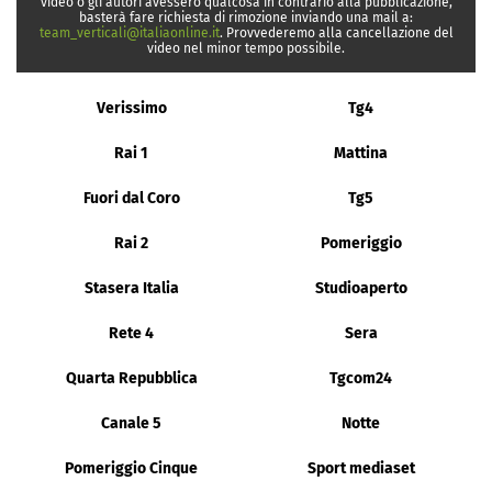
video o gli autori avessero qualcosa in contrario alla pubblicazione,
basterà fare richiesta di rimozione inviando una mail a:
team_verticali@italiaonline.it
. Provvederemo alla cancellazione del
video nel minor tempo possibile.
Verissimo
Tg4
Rai 1
Mattina
Fuori dal Coro
Tg5
Rai 2
Pomeriggio
Stasera Italia
Studioaperto
Rete 4
Sera
Quarta Repubblica
Tgcom24
Canale 5
Notte
Pomeriggio Cinque
Sport mediaset