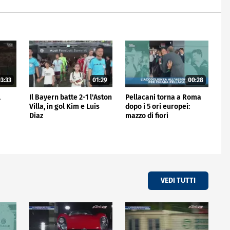
3:33
01:29
00:28
l
Il Bayern batte 2-1 l'Aston
Pellacani torna a Roma
Villa, in gol Kim e Luis
dopo i 5 ori europei:
Diaz
mazzo di fiori
all'aeroporto
VEDI TUTTI