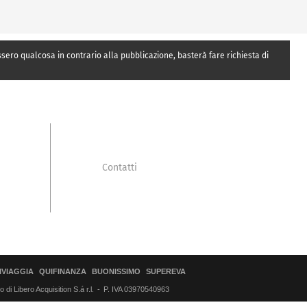
essero qualcosa in contrario alla pubblicazione, basterà fare richiesta di
Contatti
IVIAGGIA
QUIFINANZA
BUONISSIMO
SUPEREVA
di Libero Acquisition S.á r.l.
P. IVA 03970540963