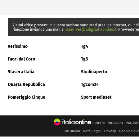
Alcuni video presenti in questa sezione sono stati presi da internet, quindi
rimozione inviando una mail a:
team_verticali@italiaonline.it
. Provvedere
Verissimo
Tg4
Fuori dal Coro
Tg5
Stasera Italia
Studioaperto
Quarta Repubblica
Tgcom24
Pomeriggio Cinque
Sport mediaset
LIBERO
VIRGILIO
PAGINE
Chi siamo
Note Legali
Privacy
Cookie Poli