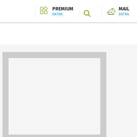
PREMIUM
MAIL
SEARCH
ENTRA
ENTRA
ENTRA