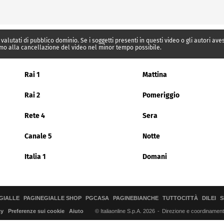
 valutati di pubblico dominio. Se i soggetti presenti in questi video o gli autori av
mo alla cancellazione del video nel minor tempo possibile.
Rai 1
Mattina
Rai 2
Pomeriggio
Rete 4
Sera
Canale 5
Notte
Italia 1
Domani
GIALLE
PAGINEGIALLE SHOP
PGCASA
PAGINEBIANCHE
TUTTOCITTÀ
DILEI
S
© Italiaonline S.p.A. 2026
Direzione e coordinamento 
cy
Preferenze sui cookie
Aiuto