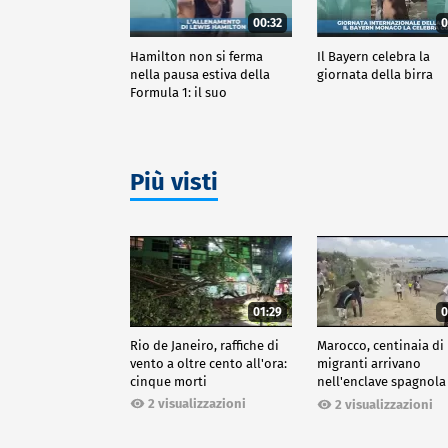
00:32
0
Hamilton non si ferma
Il Bayern celebra la
nella pausa estiva della
giornata della birra
Formula 1: il suo
allenamento
Più visti
01:29
0
Rio de Janeiro, raffiche di
Marocco, centinaia di
vento a oltre cento all'ora:
migranti arrivano
cinque morti
nell'enclave spagnola
Ceuta
2 visualizzazioni
2 visualizzazioni