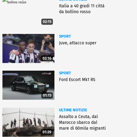
Italia a 40 gradi 11 città
da bollino rosso
02:15
SPORT
Juve, attacco super
02:16
SPORT
Ford Escort Mk1 RS
01:15
ULTIME NOTIZIE
Assalto a Ceuta, dal
Marocco sbarco dal
mare di 60mila migranti
01:29