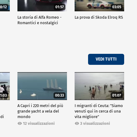
0:12
01:57
03:05
La storia di Alfa Romeo -
La prova di Skoda Elroq RS
Romantici e nostalgici
VEDI TUTTI
1:03
00:33
01:07
A Capri i 220 metri del più
I migranti di Ceuta: "Siamo
grande yacht a vela del
venuti qui in cerca di una
 di
mondo
vita migliore"
12 visualizzazioni
3 visualizzazioni