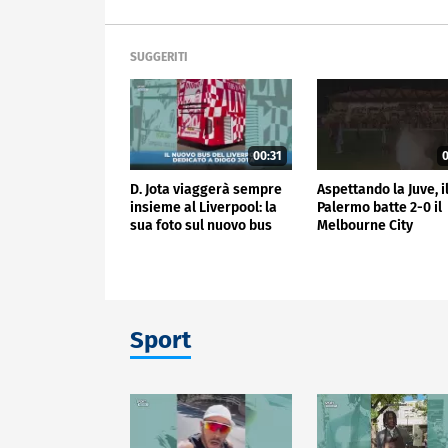
SUGGERITI
00:31
0
D. Jota viaggerà sempre
Aspettando la Juve, i
insieme al Liverpool: la
Palermo batte 2-0 il
sua foto sul nuovo bus
Melbourne City
Sport