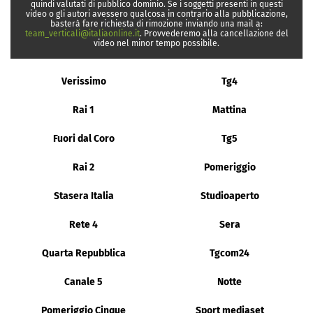
quindi valutati di pubblico dominio. Se i soggetti presenti in questi
video o gli autori avessero qualcosa in contrario alla pubblicazione,
basterà fare richiesta di rimozione inviando una mail a:
team_verticali@italiaonline.it
. Provvederemo alla cancellazione del
video nel minor tempo possibile.
Verissimo
Tg4
Rai 1
Mattina
Fuori dal Coro
Tg5
Rai 2
Pomeriggio
Stasera Italia
Studioaperto
Rete 4
Sera
Quarta Repubblica
Tgcom24
Canale 5
Notte
Pomeriggio Cinque
Sport mediaset