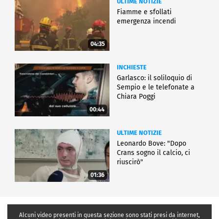
ULTIME NOTIZIE
Fiamme e sfollati
emergenza incendi
04:35
INCHIESTE
Garlasco: il soliloquio di
Sempio e le telefonate a
Chiara Poggi
00:44
ULTIME NOTIZIE
Leonardo Bove: "Dopo
Crans sogno il calcio, ci
riuscirò"
01:36
Alcuni video presenti in questa sezione sono stati presi da internet,