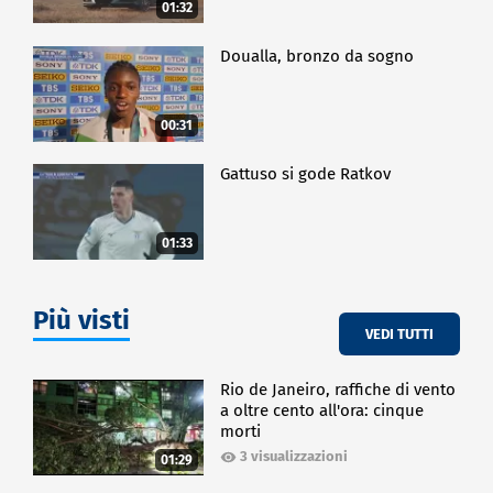
01:32
Doualla, bronzo da sogno
00:31
Gattuso si gode Ratkov
01:33
Più visti
VEDI TUTTI
Rio de Janeiro, raffiche di vento
a oltre cento all'ora: cinque
morti
3 visualizzazioni
01:29