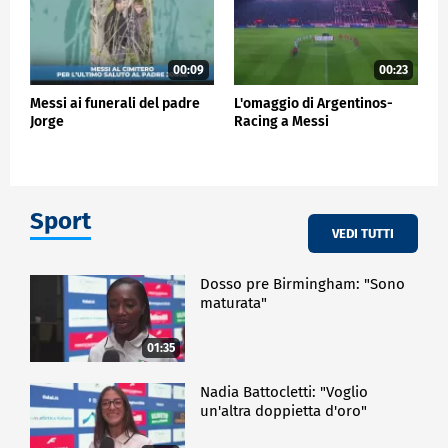
00:09
00:23
Messi ai funerali del padre
L'omaggio di Argentinos-
Jorge
Racing a Messi
Sport
VEDI TUTTI
Dosso pre Birmingham: "Sono
maturata"
01:35
Nadia Battocletti: "Voglio
un'altra doppietta d'oro"