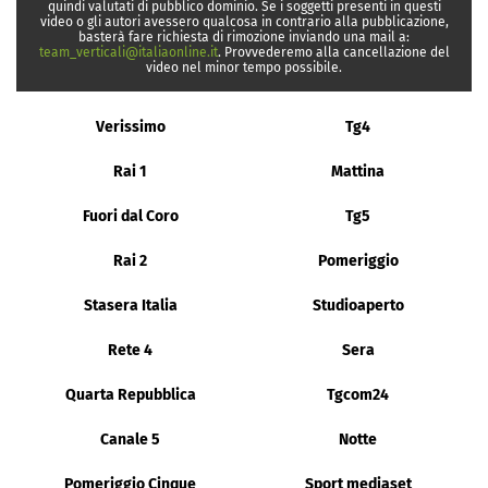
quindi valutati di pubblico dominio. Se i soggetti presenti in questi
video o gli autori avessero qualcosa in contrario alla pubblicazione,
basterà fare richiesta di rimozione inviando una mail a:
team_verticali@italiaonline.it
. Provvederemo alla cancellazione del
video nel minor tempo possibile.
Verissimo
Tg4
Rai 1
Mattina
Fuori dal Coro
Tg5
Rai 2
Pomeriggio
Stasera Italia
Studioaperto
Rete 4
Sera
Quarta Repubblica
Tgcom24
Canale 5
Notte
Pomeriggio Cinque
Sport mediaset