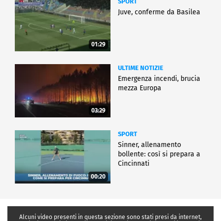
SPORT
Juve, conferme da Basilea
01:29
ULTIME NOTIZIE
Emergenza incendi, brucia
mezza Europa
03:29
SPORT
Sinner, allenamento
bollente: così si prepara a
Cincinnati
00:20
Alcuni video presenti in questa sezione sono stati presi da internet,