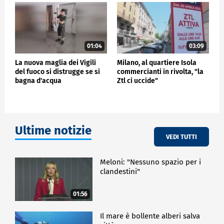
01:04
03:09
La nuova maglia dei Vigili
Milano, al quartiere Isola
del fuoco si distrugge se si
commercianti in rivolta, "la
bagna d'acqua
Ztl ci uccide"
Ultime notizie
VEDI TUTTI
Meloni: "Nessuno spazio per i
clandestini"
01:56
Il mare è bollente alberi salva