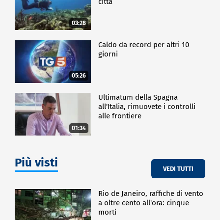
città
03:28
Caldo da record per altri 10
giorni
05:26
Ultimatum della Spagna
all'Italia, rimuovete i controlli
alle frontiere
01:34
Più visti
VEDI TUTTI
Rio de Janeiro, raffiche di vento
a oltre cento all'ora: cinque
morti