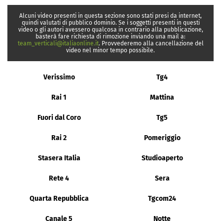
Alcuni video presenti in questa sezione sono stati presi da internet,
quindi valutati di pubblico dominio. Se i soggetti presenti in questi
video o gli autori avessero qualcosa in contrario alla pubblicazione,
basterà fare richiesta di rimozione inviando una mail a:
team_verticali@italiaonline.it
. Provvederemo alla cancellazione del
video nel minor tempo possibile.
Verissimo
Tg4
Rai 1
Mattina
Fuori dal Coro
Tg5
Rai 2
Pomeriggio
Stasera Italia
Studioaperto
Rete 4
Sera
Quarta Repubblica
Tgcom24
Canale 5
Notte