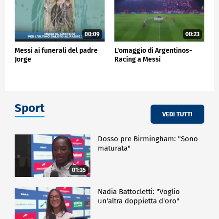
00:09
00:23
Messi ai funerali del padre
L'omaggio di Argentinos-
Jorge
Racing a Messi
Sport
VEDI TUTTI
Dosso pre Birmingham: "Sono
maturata"
01:35
Nadia Battocletti: "Voglio
un'altra doppietta d'oro"