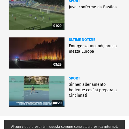
SPORT
Juve, conferme da Basilea
01:29
ULTIME NOTIZIE
Emergenza incendi, brucia
mezza Europa
03:29
SPORT
Sinner, allenamento
bollente: così si prepara a
Cincinnati
00:20
Alcuni video presenti in questa sezione sono stati presi da internet,