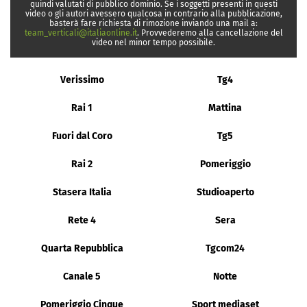
quindi valutati di pubblico dominio. Se i soggetti presenti in questi
video o gli autori avessero qualcosa in contrario alla pubblicazione,
basterà fare richiesta di rimozione inviando una mail a:
team_verticali@italiaonline.it
. Provvederemo alla cancellazione del
video nel minor tempo possibile.
Verissimo
Tg4
Rai 1
Mattina
Fuori dal Coro
Tg5
Rai 2
Pomeriggio
Stasera Italia
Studioaperto
Rete 4
Sera
Quarta Repubblica
Tgcom24
Canale 5
Notte
Pomeriggio Cinque
Sport mediaset