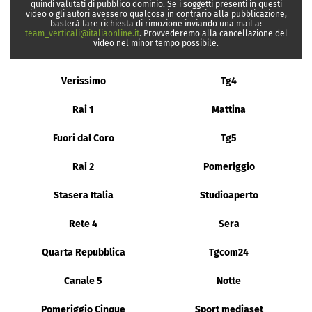
quindi valutati di pubblico dominio. Se i soggetti presenti in questi
video o gli autori avessero qualcosa in contrario alla pubblicazione,
basterà fare richiesta di rimozione inviando una mail a:
team_verticali@italiaonline.it
. Provvederemo alla cancellazione del
video nel minor tempo possibile.
Verissimo
Tg4
Rai 1
Mattina
Fuori dal Coro
Tg5
Rai 2
Pomeriggio
Stasera Italia
Studioaperto
Rete 4
Sera
Quarta Repubblica
Tgcom24
Canale 5
Notte
Pomeriggio Cinque
Sport mediaset