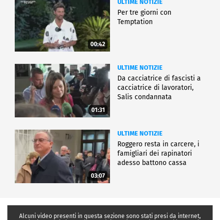
ULTIME NOTIZIE
Per tre giorni con
Temptation
00:42
ULTIME NOTIZIE
Da cacciatrice di fascisti a
cacciatrice di lavoratori,
Salis condannata
01:31
ULTIME NOTIZIE
Roggero resta in carcere, i
famigliari dei rapinatori
adesso battono cassa
03:07
Alcuni video presenti in questa sezione sono stati presi da internet,