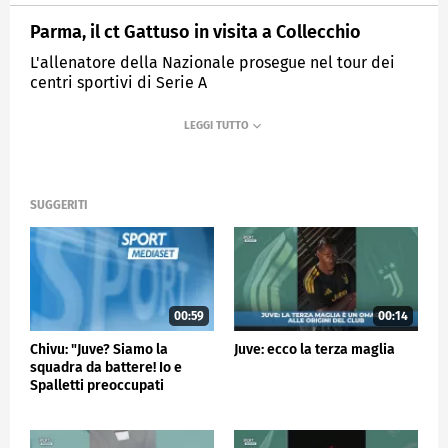
Parma, il ct Gattuso in visita a Collecchio
L'allenatore della Nazionale prosegue nel tour dei
centri sportivi di Serie A
MEDIASET
SPORTMEDIASET
SUGGERITI
00:59
00:14
Chivu: "Juve? Siamo la
Juve: ecco la terza maglia
squadra da battere! Io e
Spalletti preoccupati
perché…"