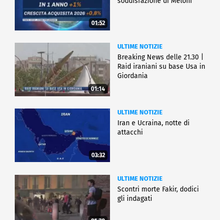
soddisfazione di Meloni
01:52
ULTIME NOTIZIE
Breaking News delle 21.30 |
Raid iraniani su base Usa in
Giordania
01:14
ULTIME NOTIZIE
Iran e Ucraina, notte di
attacchi
03:32
ULTIME NOTIZIE
Scontri morte Fakir, dodici
gli indagati