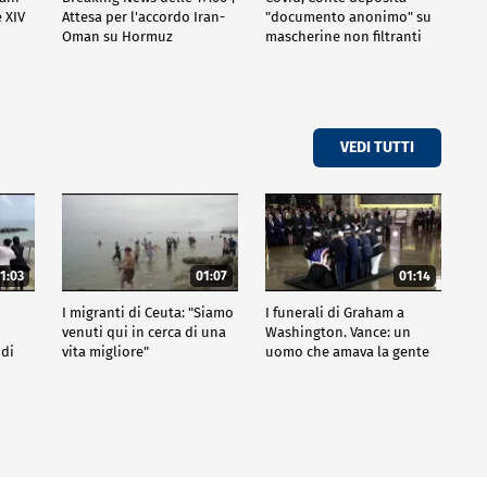
 XIV
Attesa per l'accordo Iran-
"documento anonimo" su
Oman su Hormuz
mascherine non filtranti
VEDI TUTTI
1:03
01:07
01:14
I migranti di Ceuta: "Siamo
I funerali di Graham a
venuti qui in cerca di una
Washington. Vance: un
 di
vita migliore"
uomo che amava la gente