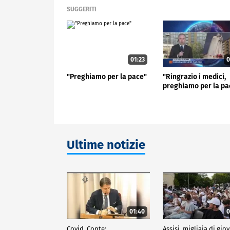
SUGGERITI
01:23
0
"Preghiamo per la pace"
"Ringrazio i medici,
preghiamo per la pa
Ultime notizie
01:40
0
Covid, Conte:
Assisi, migliaia di gio