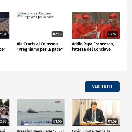
1:34
02:16
02:17
Via Crucis al Colosseo
Addio Papa Francesco,
ce"
"Preghiamo per la pace"
l'attesa del Conclave
VEDI TUTTI
2:30
01:55
01:59
vani
Breaking News delle 17.00 |
Covid, Conte deposita