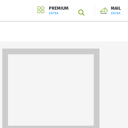
PREMIUM
MAIL
SEARCH
ENTRA
ENTRA
ENTRA