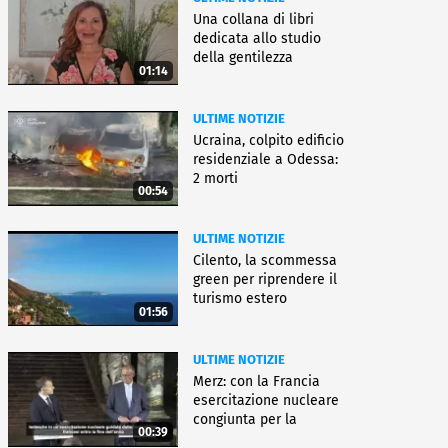
Una collana di libri
dedicata allo studio
della gentilezza
01:14
ULTIME NOTIZIE
Ucraina, colpito edificio
residenziale a Odessa:
2 morti
00:54
ULTIME NOTIZIE
Cilento, la scommessa
green per riprendere il
turismo estero
01:56
ULTIME NOTIZIE
Merz: con la Francia
esercitazione nucleare
congiunta per la
00:39
deterrenza