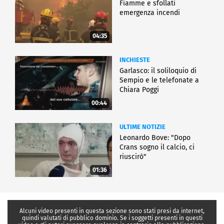
Fiamme e sfollati
emergenza incendi
04:35
INCHIESTE
Garlasco: il soliloquio di
Sempio e le telefonate a
Chiara Poggi
00:44
ULTIME NOTIZIE
Leonardo Bove: "Dopo
Crans sogno il calcio, ci
riuscirò"
01:36
Alcuni video presenti in questa sezione sono stati presi da internet,
quindi valutati di pubblico dominio. Se i soggetti presenti in questi