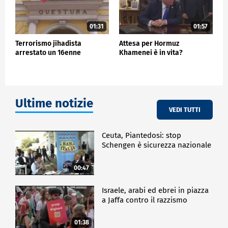
01:31
01:57
Terrorismo jihadista
Attesa per Hormuz
arrestato un 16enne
Khamenei è in vita?
Ultime notizie
VEDI TUTTI
Ceuta, Piantedosi: stop
Schengen è sicurezza nazionale
00:47
Israele, arabi ed ebrei in piazza
a Jaffa contro il razzismo
01:38