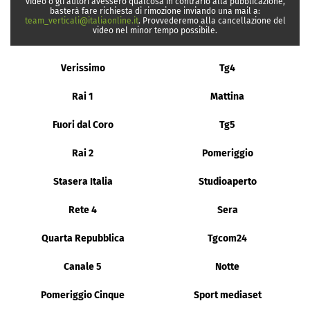
video o gli autori avessero qualcosa in contrario alla pubblicazione,
basterà fare richiesta di rimozione inviando una mail a:
team_verticali@italiaonline.it
. Provvederemo alla cancellazione del
video nel minor tempo possibile.
Verissimo
Tg4
Rai 1
Mattina
Fuori dal Coro
Tg5
Rai 2
Pomeriggio
Stasera Italia
Studioaperto
Rete 4
Sera
Quarta Repubblica
Tgcom24
Canale 5
Notte
Pomeriggio Cinque
Sport mediaset