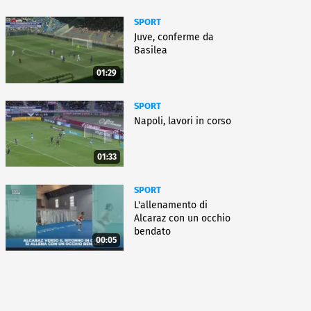
SPORT
Juve, conferme da
Basilea
01:29
SPORT
Napoli, lavori in corso
01:33
SPORT
L'allenamento di
Alcaraz con un occhio
bendato
00:05