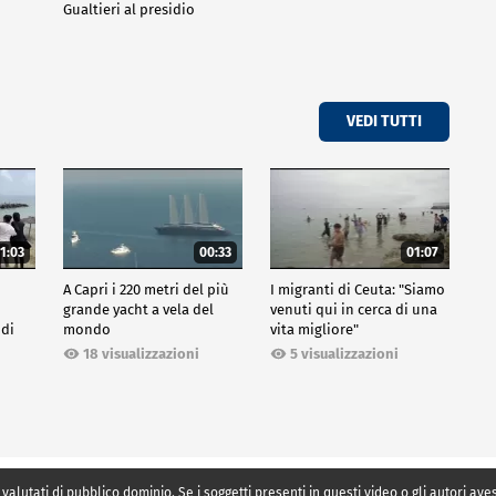
Gualtieri al presidio
VEDI TUTTI
1:03
00:33
01:07
A Capri i 220 metri del più
I migranti di Ceuta: "Siamo
grande yacht a vela del
venuti qui in cerca di una
 di
mondo
vita migliore"
18 visualizzazioni
5 visualizzazioni
 valutati di pubblico dominio. Se i soggetti presenti in questi video o gli autori av