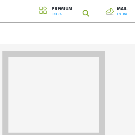
PREMIUM
MAIL
SEARCH
ENTRA
ENTRA
ENTRA