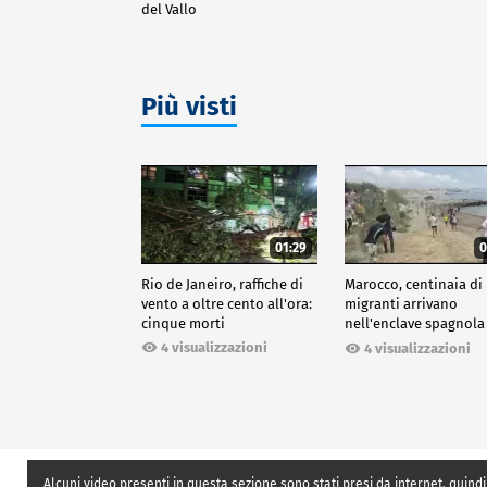
del Vallo
Più visti
01:29
0
Rio de Janeiro, raffiche di
Marocco, centinaia di
vento a oltre cento all'ora:
migranti arrivano
cinque morti
nell'enclave spagnola
Ceuta
4 visualizzazioni
4 visualizzazioni
Alcuni video presenti in questa sezione sono stati presi da internet, quindi