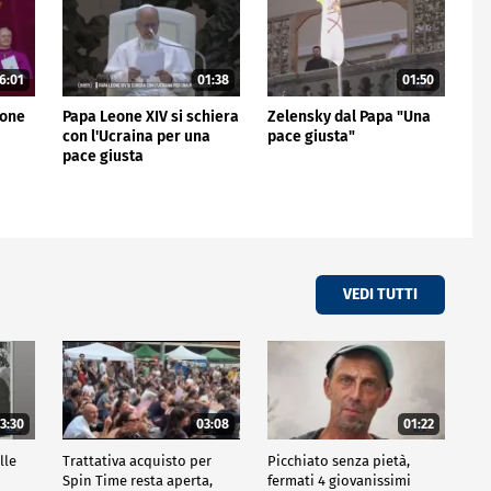
6:01
01:38
01:50
eone
Papa Leone XIV si schiera
Zelensky dal Papa "Una
con l'Ucraina per una
pace giusta"
pace giusta
VEDI TUTTI
3:30
03:08
01:22
lle
Trattativa acquisto per
Picchiato senza pietà,
Spin Time resta aperta,
fermati 4 giovanissimi