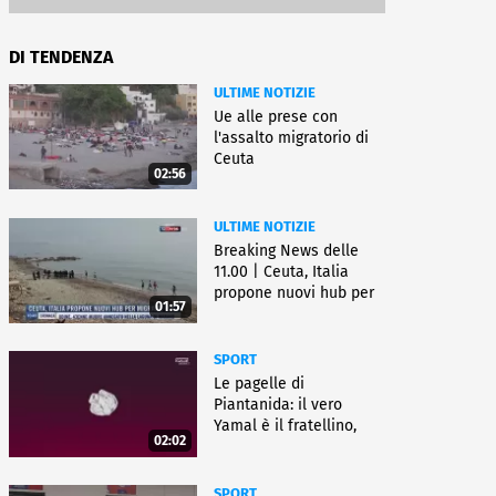
DI TENDENZA
ULTIME NOTIZIE
Ue alle prese con
l'assalto migratorio di
Ceuta
02:56
ULTIME NOTIZIE
Breaking News delle
11.00 | Ceuta, Italia
propone nuovi hub per
01:57
migranti
SPORT
Le pagelle di
Piantanida: il vero
Yamal è il fratellino,
02:02
Paredes cambia sport
SPORT