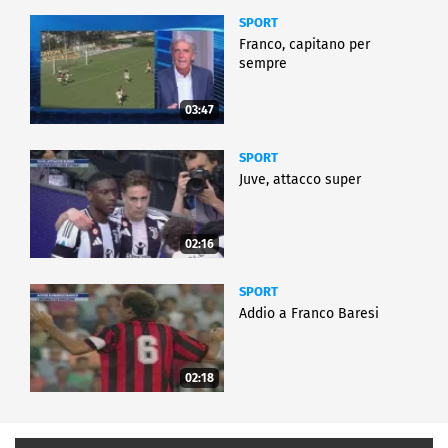
SPORT
Franco, capitano per
sempre
03:47
SPORT
Juve, attacco super
02:16
SPORT
Addio a Franco Baresi
02:18