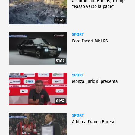
Accordo con Hamas, Trump:
"Passo verso la pace"
03:49
SPORT
Ford Escort Mk1 RS
01:15
SPORT
Monza, Juric si presenta
01:52
SPORT
Addio a Franco Baresi