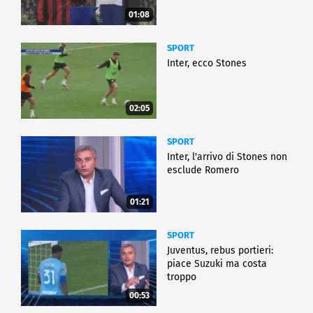
01:08
SPORT
Inter, ecco Stones
02:05
SPORT
Inter, l'arrivo di Stones non
esclude Romero
01:21
SPORT
Juventus, rebus portieri:
piace Suzuki ma costa
troppo
00:53