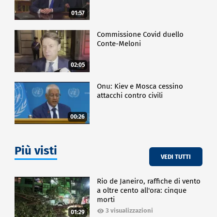
01:57
Commissione Covid duello
Conte-Meloni
02:05
Onu: Kiev e Mosca cessino
attacchi contro civili
00:26
Più visti
VEDI TUTTI
Rio de Janeiro, raffiche di vento
a oltre cento all'ora: cinque
morti
3 visualizzazioni
01:29