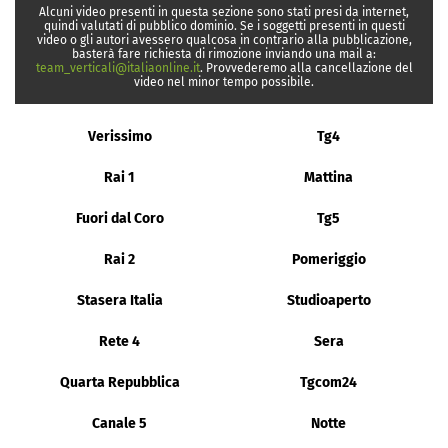
Alcuni video presenti in questa sezione sono stati presi da internet,
quindi valutati di pubblico dominio. Se i soggetti presenti in questi
video o gli autori avessero qualcosa in contrario alla pubblicazione,
basterà fare richiesta di rimozione inviando una mail a:
team_verticali@italiaonline.it
. Provvederemo alla cancellazione del
video nel minor tempo possibile.
Verissimo
Tg4
Rai 1
Mattina
Fuori dal Coro
Tg5
Rai 2
Pomeriggio
Stasera Italia
Studioaperto
Rete 4
Sera
Quarta Repubblica
Tgcom24
Canale 5
Notte